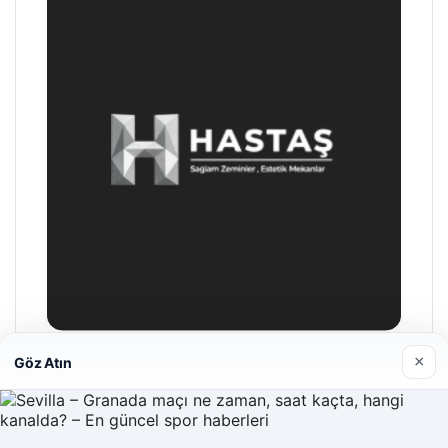
×
Göz Atın
Enes Kaplan Avukatlık Bürosu
28/04/2026