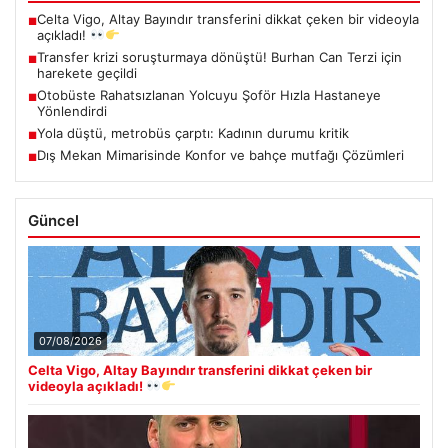
Celta Vigo, Altay Bayındır transferini dikkat çeken bir videoyla
■
açıkladı!
Transfer krizi soruşturmaya dönüştü! Burhan Can Terzi için
■
harekete geçildi
Otobüste Rahatsızlanan Yolcuyu Şoför Hızla Hastaneye
■
Yönlendirdi
Yola düştü, metrobüs çarptı: Kadının durumu kritik
■
Dış Mekan Mimarisinde Konfor ve bahçe mutfağı Çözümleri
■
Güncel
07/08/2026
Celta Vigo, Altay Bayındır transferini dikkat çeken bir
videoyla açıkladı!