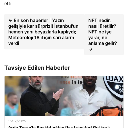
etti.
← En son haberler | Yazın
NFT nedir,
gelişiyle kar sürprizi! İstanbul'un
nasıl üretilir?
hemen yanı beyazlarla kaplıydı;
NFT ne işe
Meteoroloji 18 il için sarı alarm
yarar, ne
verdi
anlama gelir?
→
Tavsiye Edilen Haberler
15/12/2025
Arda Turan’la Shakhtar’dan flaş transfer! Gol kralı