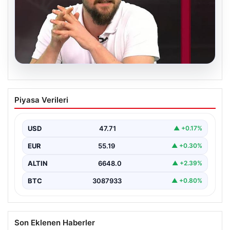
06.08.2026
Transfer krizi soruşturmaya dönüştü!
Piyasa Verileri
Burhan Can Terzi için harekete geçildi
USD
47.71
▲ +0.17%
EUR
55.19
▲ +0.30%
ALTIN
6648.0
▲ +2.39%
BTC
3087933
▲ +0.80%
Son Eklenen Haberler