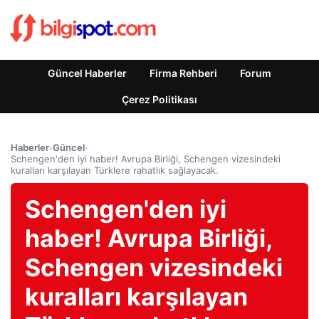
Güncel Haberler
Firma Rehberi
Forum
Çerez Politikası
Haberler
›
Güncel
›
Schengen'den iyi haber! Avrupa Birliği, Schengen vizesindeki
kuralları karşılayan Türklere rahatlık sağlayacak.
Schengen'den iyi
haber! Avrupa Birliği,
Schengen vizesindeki
kuralları karşılayan