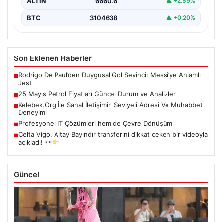
ALTIN
6660.6
▲ +2.59%
BTC
3104638
▲ +0.20%
Son Eklenen Haberler
Rodrigo De Paul’den Duygusal Gol Sevinci: Messi’ye Anlamlı
■
Jest
25 Mayıs Petrol Fiyatları Güncel Durum ve Analizler
■
Kelebek.Org İle Sanal İletişimin Seviyeli Adresi Ve Muhabbet
■
Deneyimi
Profesyonel IT Çözümleri hem de Çevre Dönüşüm
■
Celta Vigo, Altay Bayındır transferini dikkat çeken bir videoyla
■
açıkladı!
Güncel