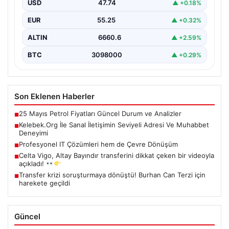
oluşturması kritik bir hassasiyet taşımaktadır. Halen
USD
47.74
▲ +0.18%
çeşitli…
EUR
55.25
▲ +0.32%
ALTIN
6660.6
▲ +2.59%
BTC
3098000
▲ +0.29%
Son Eklenen Haberler
25 Mayıs Petrol Fiyatları Güncel Durum ve Analizler
■
Kelebek.Org İle Sanal İletişimin Seviyeli Adresi Ve Muhabbet
■
Deneyimi
Profesyonel IT Çözümleri hem de Çevre Dönüşüm
■
Celta Vigo, Altay Bayındır transferini dikkat çeken bir videoyla
■
açıkladı!
Transfer krizi soruşturmaya dönüştü! Burhan Can Terzi için
■
harekete geçildi
Güncel