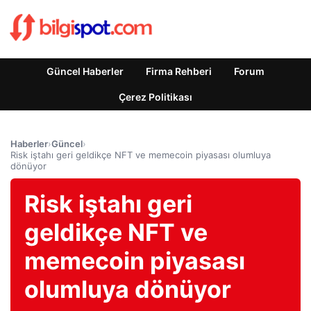
Güncel Haberler
Firma Rehberi
Forum
Çerez Politikası
Haberler
›
Güncel
›
Risk iştahı geri geldikçe NFT ve memecoin piyasası olumluya
dönüyor
Risk iştahı geri
geldikçe NFT ve
memecoin piyasası
olumluya dönüyor