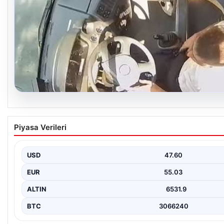
05.08.2026
Otobüste Rahatsızlanan Yolcuyu Şoför Hızla 
Piyasa Verileri
Trabzon’un yoğun ulaşım ağlarından biri olan halka açık otobüsle
çekici…
USD
47.60
EUR
55.03
ALTIN
6531.9
BTC
3066240