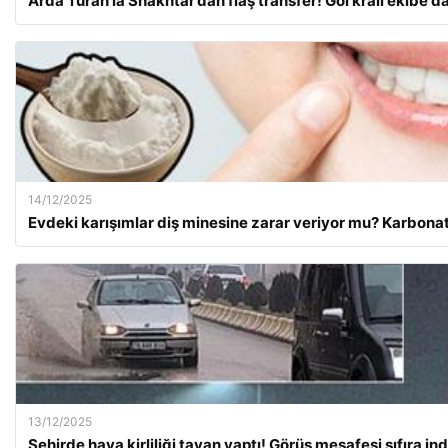
Arda Turan’la Shakhtar’dan flaş transfer! Gol kralı ekibe da
14/12/2025
Evdeki karışımlar diş minesine zarar veriyor mu? Karbona
13/12/2025
Şehirde hava kirliliği tavan yaptı! Görüş mesafesi sıfıra ind