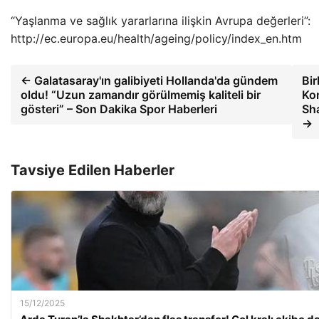
“Yaşlanma ve sağlık yararlarına ilişkin Avrupa değerleri”:
http://ec.europa.eu/health/ageing/policy/index_en.htm
← Galatasaray'ın galibiyeti Hollanda'da gündem
Bir
oldu! “Uzun zamandır görülmemiş kaliteli bir
Kon
gösteri” – Son Dakika Spor Haberleri
Sha
→
Tavsiye Edilen Haberler
15/12/2025