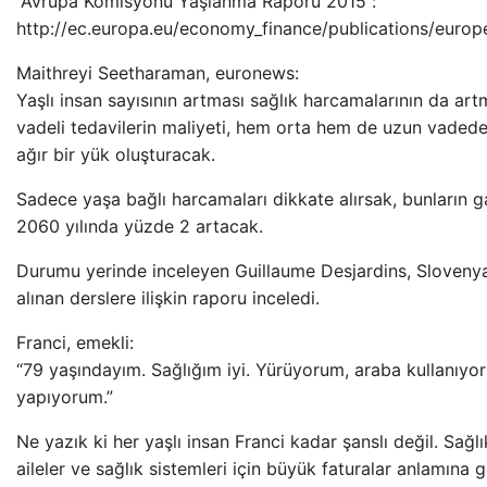
“Avrupa Komisyonu Yaşlanma Raporu 2015”:
http://ec.europa.eu/economy_finance/publications/eur
Maithreyi Seetharaman, euronews:
Yaşlı insan sayısının artması sağlık harcamalarının da ar
vadeli tedavilerin maliyeti, hem orta hem de uzun vadede
ağır bir yük oluşturacak.
Sadece yaşa bağlı harcamaları dikkate alırsak, bunların gay
2060 yılında yüzde 2 artacak.
Durumu yerinde inceleyen Guillaume Desjardins, Slovenya'
alınan derslere ilişkin raporu inceledi.
Franci, emekli:
“79 yaşındayım. Sağlığım iyi. Yürüyorum, araba kullanıyo
yapıyorum.”
Ne yazık ki her yaşlı insan Franci kadar şanslı değil. Sağlık
aileler ve sağlık sistemleri için büyük faturalar anlamına g