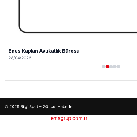
Enes Kaplan Avukatlık Bürosu
28/04/2026
© 2026 Bilgi Spot – Güncel Haberler
lemagrup.com.tr
etcio