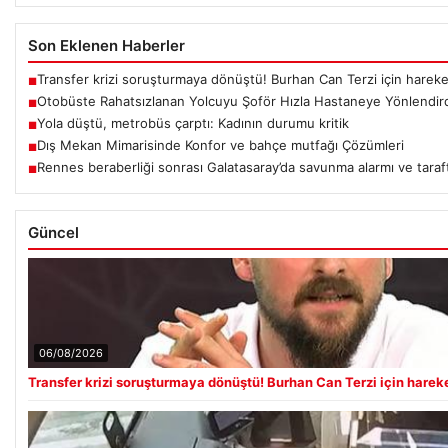
Son Eklenen Haberler
Transfer krizi soruşturmaya dönüştü! Burhan Can Terzi için hareke
■
Otobüste Rahatsızlanan Yolcuyu Şoför Hızla Hastaneye Yönlendir
■
Yola düştü, metrobüs çarptı: Kadının durumu kritik
■
Dış Mekan Mimarisinde Konfor ve bahçe mutfağı Çözümleri
■
Rennes beraberliği sonrası Galatasaray’da savunma alarmı ve taraft
■
Güncel
06/08/2026
Transfer krizi soruşturmaya dönüştü! Burhan Can Terzi için hareke