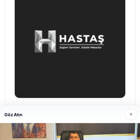
Enes Kaplan Avukatlık Bürosu
×
Göz Atın
28/04/2026