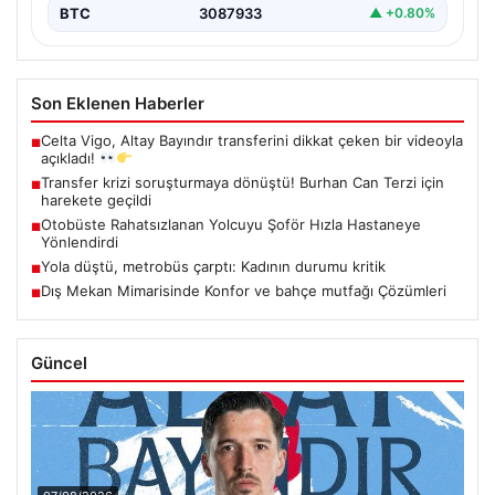
BTC
3087933
▲ +0.80%
Son Eklenen Haberler
Celta Vigo, Altay Bayındır transferini dikkat çeken bir videoyla
■
açıkladı!
Transfer krizi soruşturmaya dönüştü! Burhan Can Terzi için
■
harekete geçildi
Otobüste Rahatsızlanan Yolcuyu Şoför Hızla Hastaneye
■
Yönlendirdi
Yola düştü, metrobüs çarptı: Kadının durumu kritik
■
Dış Mekan Mimarisinde Konfor ve bahçe mutfağı Çözümleri
■
Güncel