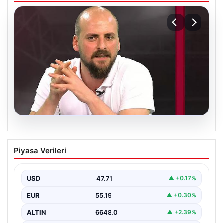
06.08.2026
Transfer krizi soruşturmaya dönüştü!
Piyasa Verileri
Burhan Can Terzi için harekete geçildi
USD
47.71
▲ +0.17%
EUR
55.19
▲ +0.30%
ALTIN
6648.0
▲ +2.39%