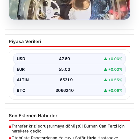
05.08.2026
Otobüste Rahatsızlanan Yolcuyu Şoför
Piyasa Verileri
Hızla Hastaneye Yönlendirdi
Trabzon’un yoğun ulaşım ağlarından biri olan halka açık
otobüslerinde yaşanan ilginç ve dikkat çekici…
USD
47.60
▲ +0.06%
EUR
55.03
▲ +0.03%
ALTIN
6531.9
▲ +0.55%
BTC
3066240
▲ +0.06%
Son Eklenen Haberler
Transfer krizi soruşturmaya dönüştü! Burhan Can Terzi için
■
harekete geçildi
Otobüste Rahatsızlanan Yolcuyu Şoför Hızla Hastaneye
■