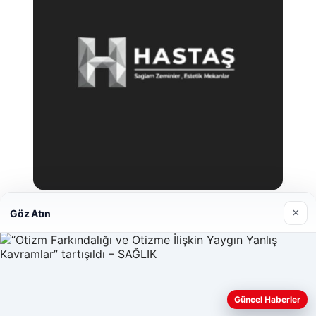
×
Göz Atın
Enes Kaplan Avukatlık Bürosu
28/04/2026
Güncel Haberler
Web sitemizi nasıl kullandığınızı daha iyi anlayabilmek,