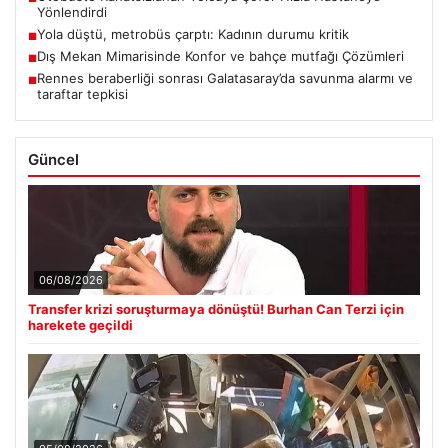
Yönlendirdi
Yola düştü, metrobüs çarptı: Kadının durumu kritik
■
Dış Mekan Mimarisinde Konfor ve bahçe mutfağı Çözümleri
■
Rennes beraberliği sonrası Galatasaray’da savunma alarmı ve
■
taraftar tepkisi
Güncel
06/08/2026
Transfer krizi soruşturmaya dönüştü! Burhan Can Terzi için
harekete geçildi