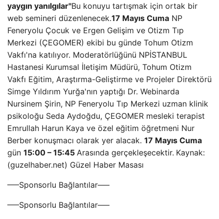
yaygın yanılgılar''
Bu konuyu tartışmak için ortak bir
web semineri düzenlenecek.
17 Mayıs Cuma
NP
Feneryolu Çocuk ve Ergen Gelişim ve Otizm Tıp
Merkezi (ÇEGOMER) ekibi bu günde Tohum Otizm
Vakfı'na katılıyor. Moderatörlüğünü NPİSTANBUL
Hastanesi Kurumsal İletişim Müdürü, Tohum Otizm
Vakfı Eğitim, Araştırma-Geliştirme ve Projeler Direktörü
Simge Yıldırım Yurğa'nın yaptığı Dr. Webinarda
Nursinem Şirin, NP Feneryolu Tıp Merkezi uzman klinik
psikoloğu Seda Aydoğdu, ÇEGOMER mesleki terapist
Emrullah Harun Kaya ve özel eğitim öğretmeni Nur
Berber konuşmacı olarak yer alacak.
17 Mayıs Cuma
gün
15:00 – 15:45
Arasında gerçekleşecektir.
Kaynak:
(guzelhaber.net) Güzel Haber Masası
—–Sponsorlu Bağlantılar—–
—–Sponsorlu Bağlantılar—–