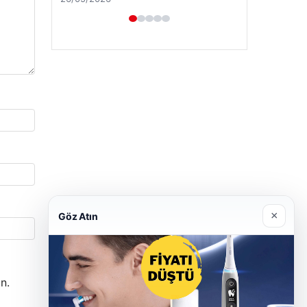
×
Göz Atın
n.