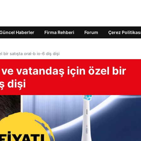
Güncel Haberler
Firma Rehberi
Forum
Çerez Politikas
 bir satışta oral-b io-6 diş dişi
 ve vatandaş için özel bir
ş dişi