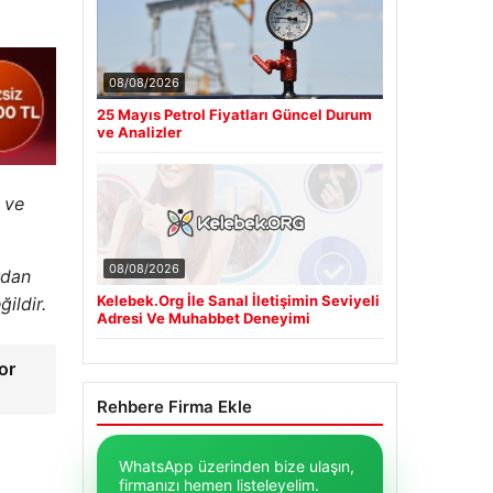
08/08/2026
25 Mayıs Petrol Fiyatları Güncel Durum
ve Analizler
 ve
08/08/2026
rdan
Kelebek.Org İle Sanal İletişimin Seviyeli
ildir.
Adresi Ve Muhabbet Deneyimi
or
Rehbere Firma Ekle
WhatsApp üzerinden bize ulaşın,
firmanızı hemen listeleyelim.