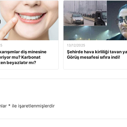
25
13/12/2025
karışımlar diş minesine
Şehirde hava kirliliği tavan ya
eriyor mu? Karbonat
Görüş mesafesi sıfıra indi!
en beyazlatır mı?
nlar
*
ile işaretlenmişlerdir