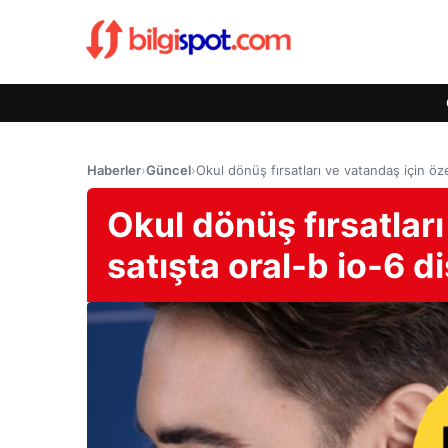
Haberler
›
Güncel
›
Okul dönüş fırsatları ve vatandaş için özel
Okul dönüş fırsatları
satışta oral-b io-6 di