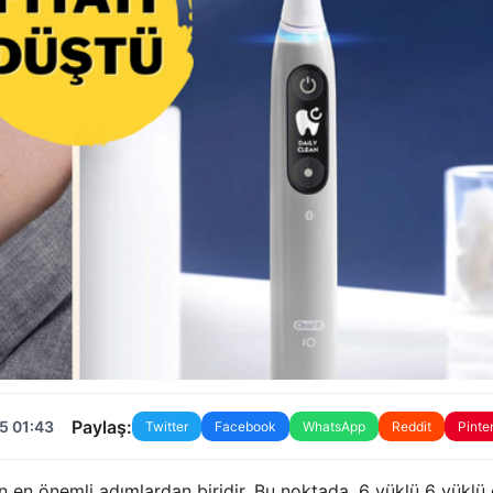
Paylaş:
5 01:43
Twitter
Facebook
WhatsApp
Reddit
Pinte
çin en önemli adımlardan biridir. Bu noktada, 6 yüklü 6 yüklü 