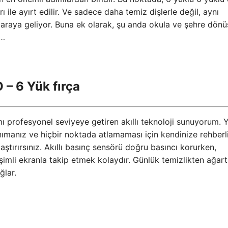
ı ile ayırt edilir. Ve sadece daha temiz dişlerle değil, aynı
raya geliyor. Buna ek olarak, şu anda okula ve şehre dönü
 …
O – 6 Yük fırça
mı profesyonel seviyeye getiren akıllı teknoloji sunuyorum.
anımanız ve hiçbir noktada atlamaması için kendinize rehberl
flaştırırsınız. Akıllı basınç sensörü doğru basıncı korurken,
şimli ekranla takip etmek kolaydır. Günlük temizlikten ağa
ğlar.