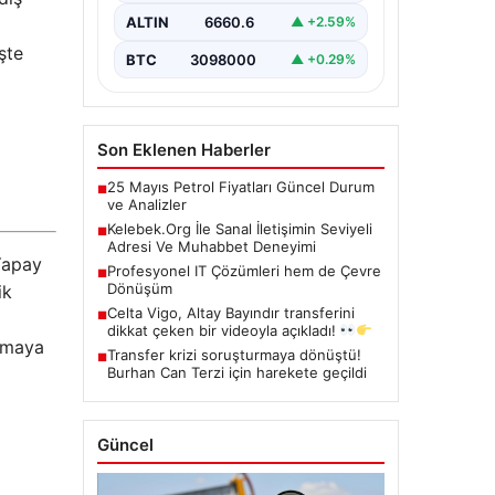
kritik bir hassasiyet taşımaktadır.
ALTIN
6660.6
▲ +2.59%
Halen çeşitli…
şte
BTC
3098000
▲ +0.29%
Son Eklenen Haberler
25 Mayıs Petrol Fiyatları Güncel Durum
■
ve Analizler
Kelebek.Org İle Sanal İletişimin Seviyeli
■
Adresi Ve Muhabbet Deneyimi
 Yapay
Profesyonel IT Çözümleri hem de Çevre
■
Dönüşüm
ik
Celta Vigo, Altay Bayındır transferini
■
dikkat çeken bir videoyla açıkladı!
rtmaya
Transfer krizi soruşturmaya dönüştü!
■
Burhan Can Terzi için harekete geçildi
Güncel