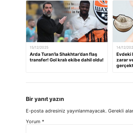
15/12/2025
14/12/20
Arda Turan’la Shakhtar’dan flaş
Evdeki 
transfer! Gol kralı ekibe dahil oldu!
zarar v
gerçekt
Bir yanıt yazın
E-posta adresiniz yayınlanmayacak.
Gerekli ala
Yorum
*