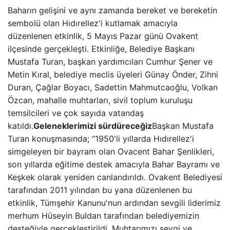
Baharın gelişini ve aynı zamanda bereket ve bereketin
sembolü olan Hıdırellez'i kutlamak amacıyla
düzenlenen etkinlik, 5 Mayıs Pazar günü Ovakent
ilçesinde gerçekleşti. Etkinliğe, Belediye Başkanı
Mustafa Turan, başkan yardımcıları Cumhur Şener ve
Metin Kıral, belediye meclis üyeleri Günay Önder, Zihni
Duran, Çağlar Boyacı, Sadettin Mahmutcaoğlu, Volkan
Özcan, mahalle muhtarları, sivil toplum kuruluşu
temsilcileri ve çok sayıda vatandaş
katıldı.
Geleneklerimizi sürdüreceğiz
Başkan Mustafa
Turan konuşmasında; “1950'li yıllarda Hıdırellez'i
simgeleyen bir bayram olan Ovacent Bahar Şenlikleri,
son yıllarda eğitime destek amacıyla Bahar Bayramı ve
Keşkek olarak yeniden canlandırıldı. Ovakent Belediyesi
tarafından 2011 yılından bu yana düzenlenen bu
etkinlik, Tümşehir Kanunu'nun ardından sevgili liderimiz
merhum Hüseyin Buldan tarafından belediyemizin
desteğiyle gerçekleştirildi. Muhtarımızı sevgi ve