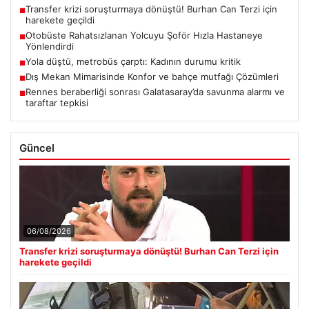
Transfer krizi soruşturmaya dönüştü! Burhan Can Terzi için
■
harekete geçildi
Otobüste Rahatsızlanan Yolcuyu Şoför Hızla Hastaneye
■
Yönlendirdi
Yola düştü, metrobüs çarptı: Kadının durumu kritik
■
Dış Mekan Mimarisinde Konfor ve bahçe mutfağı Çözümleri
■
Rennes beraberliği sonrası Galatasaray’da savunma alarmı ve
■
taraftar tepkisi
Güncel
06/08/2026
Transfer krizi soruşturmaya dönüştü! Burhan Can Terzi için
harekete geçildi