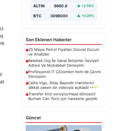
kritik bir hassasiyet taşımaktadır.
ALTIN
6660.6
▲ +2.59%
Halen çeşitli…
BTC
3098000
▲ +0.29%
iz
uş
Son Eklenen Haberler
ale
25 Mayıs Petrol Fiyatları Güncel Durum
■
ve Analizler
Kelebek.Org İle Sanal İletişimin Seviyeli
■
Adresi Ve Muhabbet Deneyimi
Profesyonel IT Çözümleri hem de Çevre
■
ti
Dönüşüm
at
Celta Vigo, Altay Bayındır transferini
■
dikkat çeken bir videoyla açıkladı!
Transfer krizi soruşturmaya dönüştü!
■
Burhan Can Terzi için harekete geçildi
Güncel