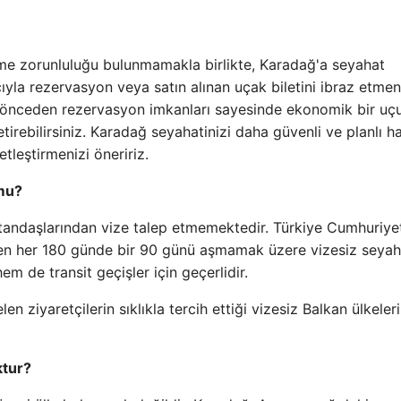
me zorunluluğu bulunmamakla birlikte, Karadağ'a seyahat
yla rezervasyon veya satın alınan uçak biletini ibraz etmen
k önceden rezervasyon imkanları sayesinde ekonomik bir uç
getirebilirsiniz. Karadağ seyahatinizi daha güvenli ve planlı h
tleştirmenizi öneririz.
 mu?
atandaşlarından vize talep etmemektedir. Türkiye Cumhuriye
baren her 180 günde bir 90 günü aşmamak üzere vizesiz seyah
em de transit geçişler için geçerlidir.
ziyaretçilerin sıklıkla tercih ettiği vizesiz Balkan ülkeleri
ktur?