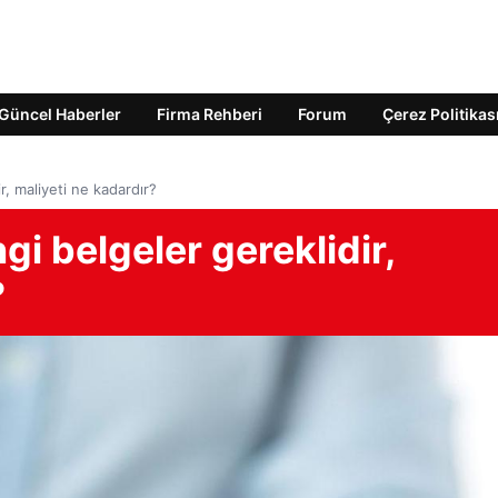
Güncel Haberler
Firma Rehberi
Forum
Çerez Politikas
r, maliyeti ne kadardır?
gi belgeler gereklidir,
?