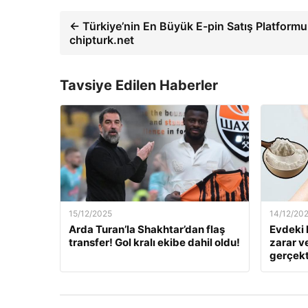
← Türkiye’nin En Büyük E-pin Satış Platformu
chipturk.net
Tavsiye Edilen Haberler
15/12/2025
14/12/20
Arda Turan’la Shakhtar’dan flaş
Evdeki 
transfer! Gol kralı ekibe dahil oldu!
zarar v
gerçekt