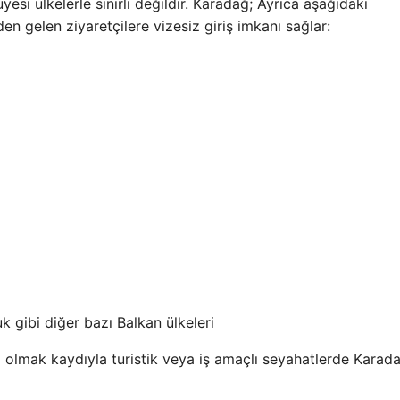
yesi ülkelerle sınırlı değildir. Karadağ; Ayrıca aşağıdaki
en gelen ziyaretçilere vizesiz giriş imkanı sağlar:
k gibi diğer bazı Balkan ülkeleri
nırlı olmak kaydıyla turistik veya iş amaçlı seyahatlerde Karad