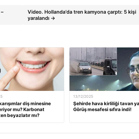
 –
Video. Hollanda'da tren kamyona çarptı: 5 kişi
yaralandı →
25
13/12/2025
karışımlar diş minesine
Şehirde hava kirliliği tavan ya
eriyor mu? Karbonat
Görüş mesafesi sıfıra indi!
en beyazlatır mı?