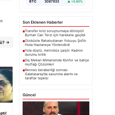
BTC
3087933
▲ +0.80%
an
Son Eklenen Haberler
Transfer krizi soruşturmaya dönüştü!
■
Burhan Can Terzi için harekete geçildi
Otobüste Rahatsızlanan Yolcuyu Şoför
■
mü? →
Hızla Hastaneye Yönlendirdi
Yola düştü, metrobüs çarptı: Kadının
■
durumu kritik
Dış Mekan Mimarisinde Konfor ve bahçe
■
mutfağı Çözümleri
Rennes beraberliği sonrası
■
Galatasaray’da savunma alarmı ve
taraftar tepkisi
Güncel
ptı!