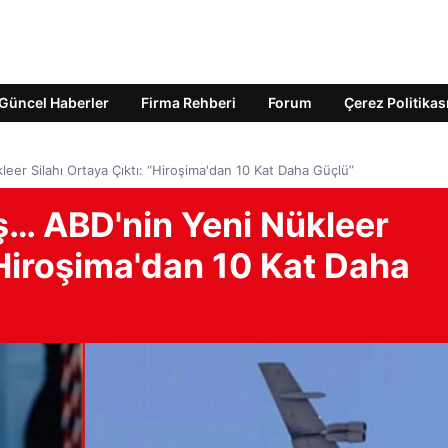
Güncel Haberler
Firma Rehberi
Forum
Çerez Politikas
r Silahı Ortaya Çıktı: “Hiroşima'dan 10 Kat Daha Güçlü”
… ABD'nin Yeni Nükleer
 “Hiroşima'dan 10 Kat Daha