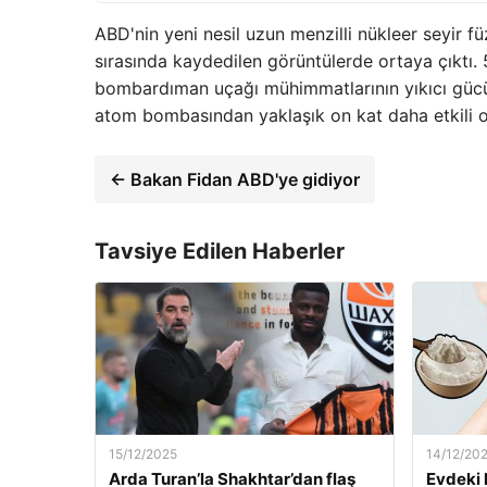
ABD'nin yeni nesil uzun menzilli nükleer seyir fü
sırasında kaydedilen görüntülerde ortaya çıktı. 
bombardıman uçağı mühimmatlarının yıkıcı gücü 
atom bombasından yaklaşık on kat daha etkili o
← Bakan Fidan ABD'ye gidiyor
Tavsiye Edilen Haberler
15/12/2025
14/12/20
Arda Turan’la Shakhtar’dan flaş
Evdeki 