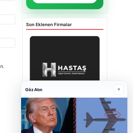
Son Eklenen Firmalar
n.
×
Göz Atın
Enes Kaplan Avukatlık Bürosu
28/04/2026