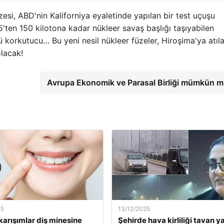
zesi, ABD'nin Kaliforniya eyaletinde yapılan bir test uçuşu
5'ten 150 kilotona kadar nükleer savaş başlığı taşıyabilen
korkutucu… Bu yeni nesil nükleer füzeler, Hiroşima'ya atıl
lacak!
Avrupa Ekonomik ve Parasal Birliği mümkün 
25
13/12/2025
karışımlar diş minesine
Şehirde hava kirliliği tavan ya