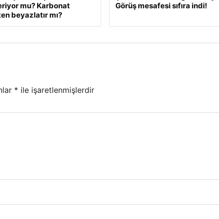
eriyor mu? Karbonat
Görüş mesafesi sıfıra indi!
en beyazlatır mı?
nlar
*
ile işaretlenmişlerdir