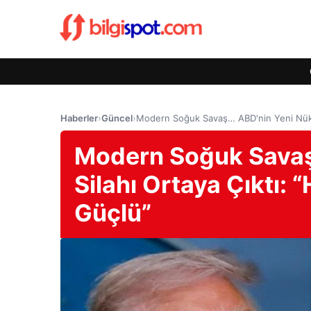
Haberler
›
Güncel
›
Modern Soğuk Savaş… ABD'nin Yeni Nüklee
Modern Soğuk Savaş
Silahı Ortaya Çıktı:
Güçlü”