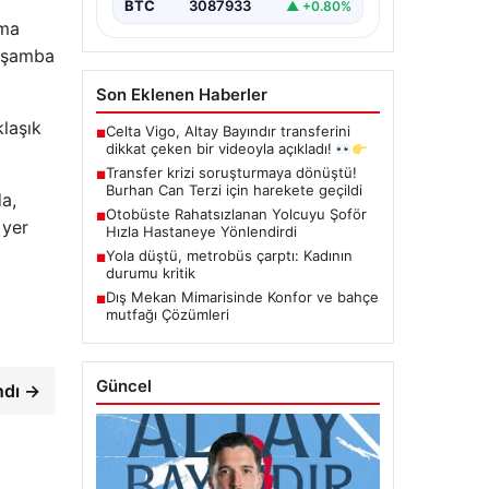
BTC
3087933
▲ +0.80%
ama
arşamba
Son Eklenen Haberler
klaşık
Celta Vigo, Altay Bayındır transferini
■
dikkat çeken bir videoyla açıkladı!
Transfer krizi soruşturmaya dönüştü!
■
Burhan Can Terzi için harekete geçildi
a,
Otobüste Rahatsızlanan Yolcuyu Şoför
■
 yer
Hızla Hastaneye Yönlendirdi
Yola düştü, metrobüs çarptı: Kadının
■
durumu kritik
Dış Mekan Mimarisinde Konfor ve bahçe
■
mutfağı Çözümleri
Güncel
ındı →