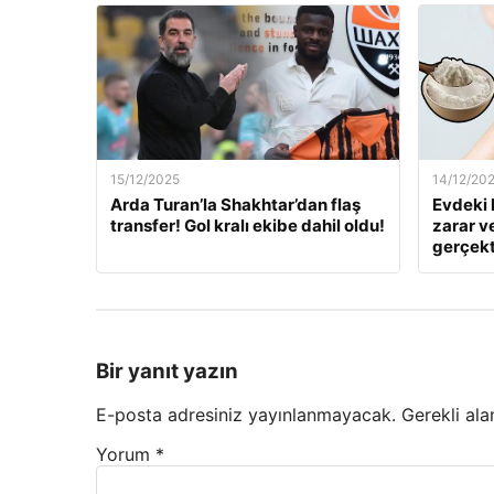
15/12/2025
14/12/20
Arda Turan’la Shakhtar’dan flaş
Evdeki 
transfer! Gol kralı ekibe dahil oldu!
zarar v
gerçekt
Bir yanıt yazın
E-posta adresiniz yayınlanmayacak.
Gerekli ala
Yorum
*