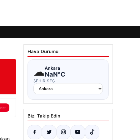
ı
Hava Durumu
☁
Ankara
NaN°C
ŞEHIR SEÇ
rest
Bizi Takip Edin
ıkan