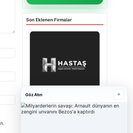
Son Eklenen Firmalar
×
Göz Atın
Hastaş Beton
26/05/2026
n.