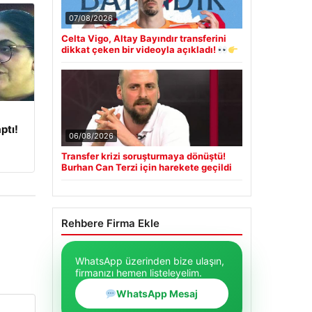
07/08/2026
Celta Vigo, Altay Bayındır transferini
dikkat çeken bir videoyla açıkladı!
ptı!
06/08/2026
Transfer krizi soruşturmaya dönüştü!
Burhan Can Terzi için harekete geçildi
Rehbere Firma Ekle
WhatsApp üzerinden bize ulaşın,
firmanızı hemen listeleyelim.
WhatsApp Mesaj