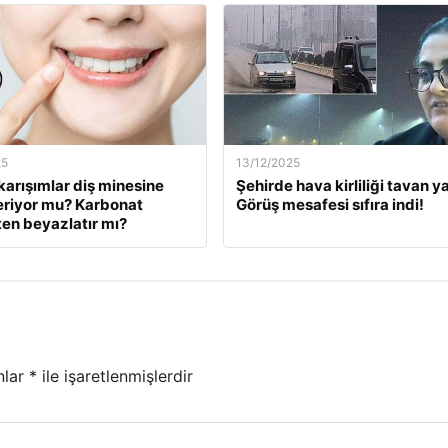
25
13/12/2025
karışımlar diş minesine
Şehirde hava kirliliği tavan ya
eriyor mu? Karbonat
Görüş mesafesi sıfıra indi!
en beyazlatır mı?
nlar
*
ile işaretlenmişlerdir