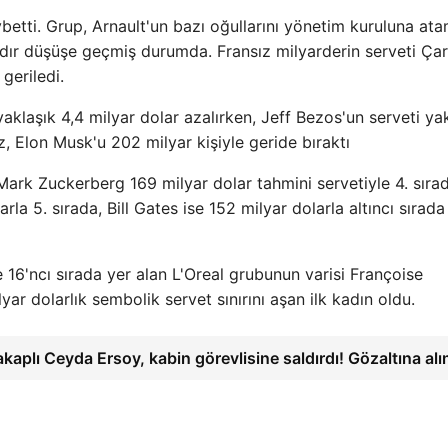
etti. Grup, Arnault'un bazı oğullarını yönetim kuruluna at
aftadır düşüşe geçmiş durumda. Fransız milyarderin serveti Ç
geriledi.
aklaşık 4,4 milyar dolar azalırken, Jeff Bezos'un serveti ya
z, Elon Musk'u 202 milyar kişiyle geride bıraktı
ark Zuckerberg 169 milyar dolar tahmini servetiyle 4. sırad
a 5. sırada, Bill Gates ise 152 milyar dolarla altıncı sırada
e 16'ncı sırada yer alan L'Oreal grubunun varisi Françoise
ar dolarlık sembolik servet sınırını aşan ilk kadın oldu.
 lakaplı Ceyda Ersoy, kabin görevlisine saldırdı! Gözaltına al