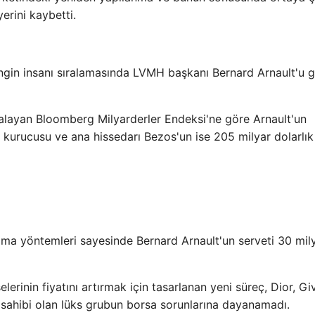
erini kaybetti.
gin insanı sıralamasında LVMH başkanı Bernard Arnault'u g
ralayan Bloomberg Milyarderler Endeksi'ne göre Arnault'un
ı kurucusu ve ana hissedarı Bezos'un ise 205 milyar dolarlık
ma yöntemleri sayesinde Bernard Arnault'un serveti 30 mil
rinin fiyatını artırmak için tasarlanan yeni süreç, Dior, G
 sahibi olan lüks grubun borsa sorunlarına dayanamadı.