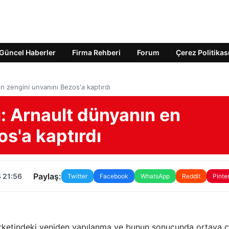
Güncel Haberler
Firma Rehberi
Forum
Çerez Politikas
en zengini unvanını Bezos'a kaptırdı
ı: Arnault dünyanın en
os'a kaptırdı
Paylaş:
 21:56
Twitter
Facebook
WhatsApp
Reddit
Pinte
irketindeki yeniden yapılanma ve bunun sonucunda ortaya ç