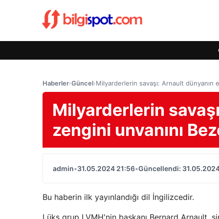
Haberler
›
Güncel
›
Milyarderlerin savaşı: Arnault dünyanın 
Milyarderlerin savaş
zengini unvanını Bez
admin
•
31.05.2024 21:56
•
Güncellendi: 31.05.2024
Bu haberin ilk yayınlandığı dil İngilizcedir.
Lüks grup LVMH'nin başkanı Bernard Arnault, ş