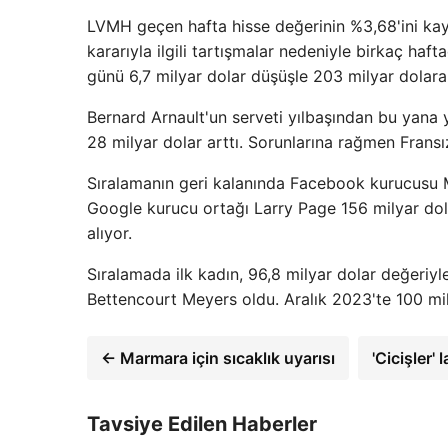
LVMH geçen hafta hisse değerinin %3,68'ini kayb
kararıyla ilgili tartışmalar nedeniyle birkaç h
günü 6,7 milyar dolar düşüşle 203 milyar dolara 
Bernard Arnault'un serveti yılbaşından bu yana y
28 milyar dolar arttı. Sorunlarına rağmen Fransı
Sıralamanın geri kalanında Facebook kurucusu M
Google kurucu ortağı Larry Page 156 milyar dolarl
alıyor.
Sıralamada ilk kadın, 96,8 milyar dolar değeriyl
Bettencourt Meyers oldu. Aralık 2023'te 100 mily
← Marmara için sıcaklık uyarısı
'Cicişler'
Tavsiye Edilen Haberler