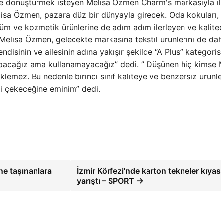
işe dönüştürmek isteyen Melisa Özmen Charm's markasıyla ilgi
elisa Özmen, pazara düz bir dünyayla girecek. Oda kokuları
arfüm ve kozmetik ürünlerine de adım adım ilerleyen ve kalit
lisa Özmen, gelecekte markasına tekstil ürünlerini de dah
ndisinin ve ailesinin adına yakışır şekilde “A Plus” kategoris
yapacağız ama kullanamayacağız” dedi. ” Düşünen hiç kimse 
emez. Bu nedenle birinci sınıf kaliteye ve benzersiz ürünle
gi çekeceğine eminim” dedi.
ne taşınanlara
İzmir Körfezi'nde karton tekneler kıyas
yarıştı – SPORT →