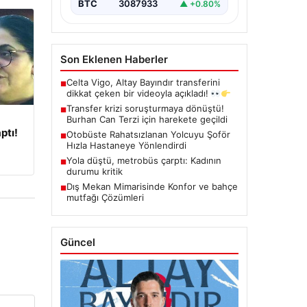
BTC
3087933
▲ +0.80%
Son Eklenen Haberler
Celta Vigo, Altay Bayındır transferini
■
dikkat çeken bir videoyla açıkladı!
Transfer krizi soruşturmaya dönüştü!
■
Burhan Can Terzi için harekete geçildi
ptı!
Otobüste Rahatsızlanan Yolcuyu Şoför
■
Hızla Hastaneye Yönlendirdi
Yola düştü, metrobüs çarptı: Kadının
■
durumu kritik
Dış Mekan Mimarisinde Konfor ve bahçe
■
mutfağı Çözümleri
Güncel