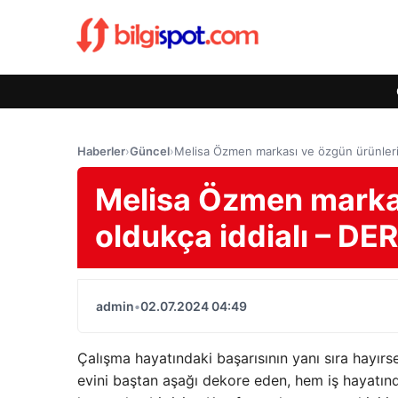
Haberler
›
Güncel
›
Melisa Özmen markası ve özgün ürünleriy
Melisa Özmen markas
oldukça iddialı – DE
admin
•
02.07.2024 04:49
Çalışma hayatındaki başarısının yanı sıra hayırs
evini baştan aşağı dekore eden, hem iş hayatınd