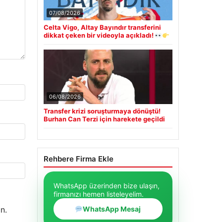
07/08/2026
Celta Vigo, Altay Bayındır transferini
dikkat çeken bir videoyla açıkladı!
06/08/2026
Transfer krizi soruşturmaya dönüştü!
Burhan Can Terzi için harekete geçildi
Rehbere Firma Ekle
WhatsApp üzerinden bize ulaşın,
firmanızı hemen listeleyelim.
WhatsApp Mesaj
n.