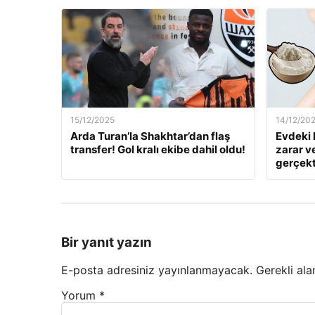
15/12/2025
14/12/20
Arda Turan’la Shakhtar’dan flaş
Evdeki 
transfer! Gol kralı ekibe dahil oldu!
zarar v
gerçekt
Bir yanıt yazın
E-posta adresiniz yayınlanmayacak.
Gerekli ala
Yorum
*