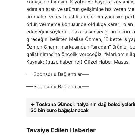
konuşulan bir isim. Kıyafet ve hayatta zevkini 
adımları atan ve ürünün gelişimine hız veren M
aromaları ve ev tekstili ürünlerinin yanı sıra p
ödün vermeme konusunda oldukça kararlı olan Me
edeceğini söyledi. . Pazara sunacağı ürünlerin ke
gireceğini belirten Melisa Özmen, “Elbette iş 
Özmen Charm markasından “sıradan” ürünler bekl
geliştirilmesine öncelik vereceğiz. “Markamın il
Kaynak: (guzelhaber.net) Güzel Haber Masası
—–Sponsorlu Bağlantılar—–
—–Sponsorlu Bağlantılar—–
← Toskana Güneşi: İtalya'nın dağ belediyeleri
30 bin euro bağışlanacak
Tavsiye Edilen Haberler