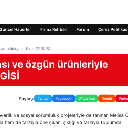
Güncel Haberler
Firma Rehberi
Forum
Çerez Politikas
le oldukça iddialı – DERGİSİ
ı ve özgün ürünleriyle
RGİSİ
Paylaş:
Twitter
Facebook
WhatsApp
Reddit
Pinte
everlik ve sosyal sorumluluk projeleriyle de tanınan Melisa
a hem de tarzıyla öne çıkan, şıklığı ve tarzıyla toplumda