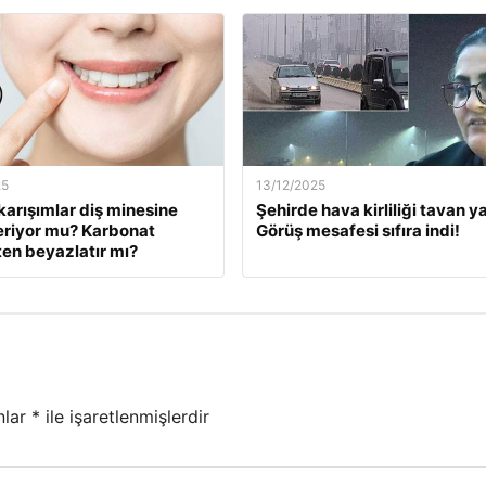
25
13/12/2025
karışımlar diş minesine
Şehirde hava kirliliği tavan ya
eriyor mu? Karbonat
Görüş mesafesi sıfıra indi!
en beyazlatır mı?
nlar
*
ile işaretlenmişlerdir