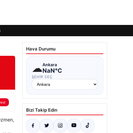
ı
Hava Durumu
☁
Ankara
NaN°C
ŞEHIR SEÇ
rest
Bizi Takip Edin
 Özmen,