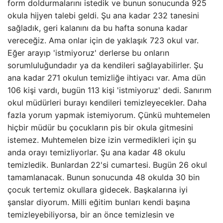
form doldurmalarını istedik ve bunun sonucunda 925
okula hijyen talebi geldi. Şu ana kadar 232 tanesini
sağladık, geri kalanını da bu hafta sonuna kadar
vereceğiz. Ama onlar için de yaklaşık 723 okul var.
Eğer arayıp 'istmiyoruz' derlerse bu onların
sorumluluğundadır ya da kendileri sağlayabilirler. Şu
ana kadar 271 okulun temizliğe ihtiyacı var. Ama dün
106 kişi vardı, bugün 113 kişi 'istmiyoruz' dedi. Sanırım
okul müdürleri burayı kendileri temizleyecekler. Daha
fazla yorum yapmak istemiyorum. Çünkü muhtemelen
hiçbir müdür bu çocukların pis bir okula gitmesini
istemez. Muhtemelen bize izin vermedikleri için şu
anda orayı temizliyorlar. Şu ana kadar 48 okulu
temizledik. Bunlardan 22'si cumartesi. Bugün 26 okul
tamamlanacak. Bunun sonucunda 48 okulda 30 bin
çocuk tertemiz okullara gidecek. Başkalarına iyi
şanslar diyorum. Milli eğitim bunları kendi başına
temizleyebiliyorsa, bir an önce temizlesin ve