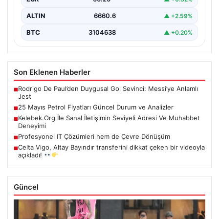
ALTIN
6660.6
▲ +2.59%
BTC
3104638
▲ +0.20%
Son Eklenen Haberler
Rodrigo De Paul’den Duygusal Gol Sevinci: Messi’ye Anlamlı
■
Jest
25 Mayıs Petrol Fiyatları Güncel Durum ve Analizler
■
Kelebek.Org İle Sanal İletişimin Seviyeli Adresi Ve Muhabbet
■
Deneyimi
Profesyonel IT Çözümleri hem de Çevre Dönüşüm
■
Celta Vigo, Altay Bayındır transferini dikkat çeken bir videoyla
■
açıkladı!
Güncel