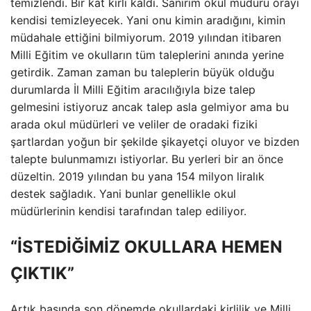
temizlendi. Bir kat kirli kaldı. Sanırım okul müdürü orayı
kendisi temizleyecek. Yani onu kimin aradığını, kimin
müdahale ettiğini bilmiyorum. 2019 yılından itibaren
Milli Eğitim ve okulların tüm taleplerini anında yerine
getirdik. Zaman zaman bu taleplerin büyük olduğu
durumlarda İl Milli Eğitim aracılığıyla bize talep
gelmesini istiyoruz ancak talep asla gelmiyor ama bu
arada okul müdürleri ve veliler de oradaki fiziki
şartlardan yoğun bir şekilde şikayetçi oluyor ve bizden
talepte bulunmamızı istiyorlar. Bu yerleri bir an önce
düzeltin. 2019 yılından bu yana 154 milyon liralık
destek sağladık. Yani bunlar genellikle okul
müdürlerinin kendisi tarafından talep ediliyor.
“İSTEDİĞİMİZ OKULLARA HEMEN
ÇIKTIK”
Artık basında son dönemde okullardaki kirlilik ve Milli