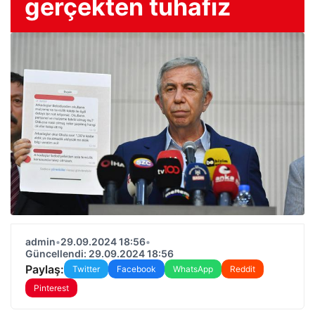
gerçekten tuhafız
admin
•
29.09.2024 18:56
•
Güncellendi: 29.09.2024 18:56
Paylaş:
Twitter
Facebook
WhatsApp
Reddit
Pinterest