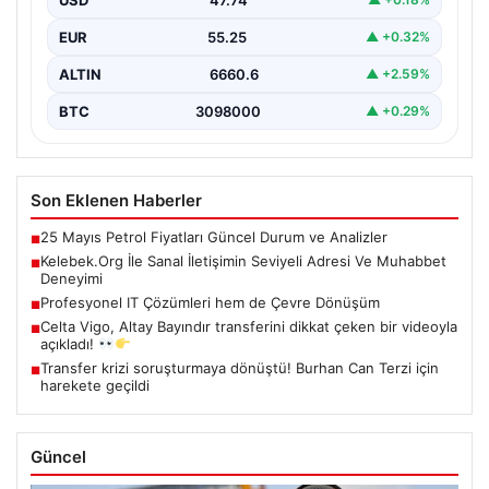
çeşitli…
EUR
55.25
▲ +0.32%
ALTIN
6660.6
▲ +2.59%
BTC
3098000
▲ +0.29%
Son Eklenen Haberler
25 Mayıs Petrol Fiyatları Güncel Durum ve Analizler
■
Kelebek.Org İle Sanal İletişimin Seviyeli Adresi Ve Muhabbet
■
Deneyimi
Profesyonel IT Çözümleri hem de Çevre Dönüşüm
■
Celta Vigo, Altay Bayındır transferini dikkat çeken bir videoyla
■
açıkladı!
Transfer krizi soruşturmaya dönüştü! Burhan Can Terzi için
■
harekete geçildi
Güncel