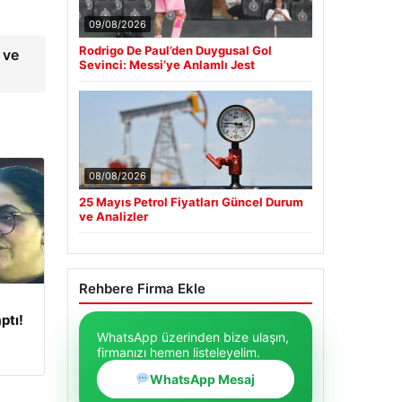
09/08/2026
Rodrigo De Paul’den Duygusal Gol
 ve
Sevinci: Messi’ye Anlamlı Jest
08/08/2026
25 Mayıs Petrol Fiyatları Güncel Durum
ve Analizler
Rehbere Firma Ekle
ptı!
WhatsApp üzerinden bize ulaşın,
firmanızı hemen listeleyelim.
WhatsApp Mesaj