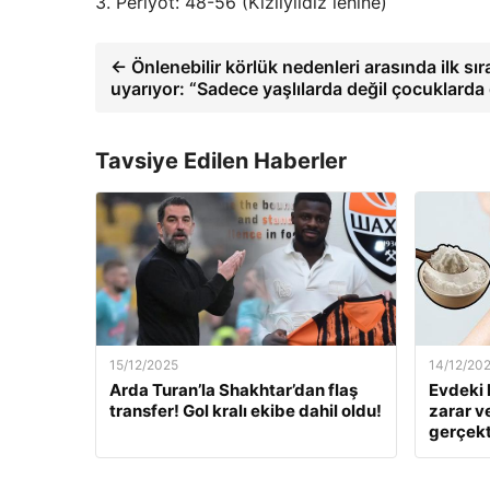
3. Periyot: 48-56 (Kızılyıldız lehine)
← Önlenebilir körlük nedenleri arasında ilk sı
uyarıyor: “Sadece yaşlılarda değil çocuklarda 
Tavsiye Edilen Haberler
15/12/2025
14/12/20
Arda Turan’la Shakhtar’dan flaş
Evdeki 
transfer! Gol kralı ekibe dahil oldu!
zarar v
gerçekt