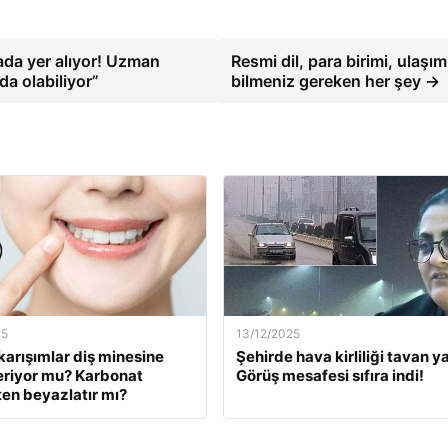
rada yer alıyor! Uzman
Resmi dil, para birimi, ulaşım
da olabiliyor”
bilmeniz gereken her şey →
25
13/12/2025
karışımlar diş minesine
Şehirde hava kirliliği tavan ya
eriyor mu? Karbonat
Görüş mesafesi sıfıra indi!
en beyazlatır mı?