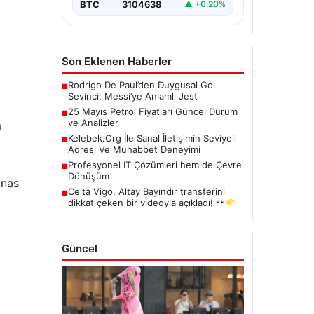
BTC
3104638
▲ +0.20%
Son Eklenen Haberler
Rodrigo De Paul’den Duygusal Gol
■
Sevinci: Messi’ye Anlamlı Jest
25 Mayıs Petrol Fiyatları Güncel Durum
■
ve Analizler
m
Kelebek.Org İle Sanal İletişimin Seviyeli
■
Adresi Ve Muhabbet Deneyimi
Profesyonel IT Çözümleri hem de Çevre
■
Dönüşüm
unas
Celta Vigo, Altay Bayındır transferini
■
dikkat çeken bir videoyla açıkladı!
Güncel