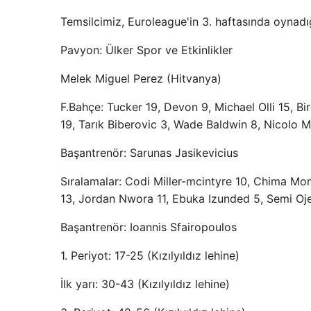
Temsilcimiz, Euroleague'in 3. haftasında oynadığ
Pavyon: Ülker Spor ve Etkinlikler
Melek Miguel Perez (Hitvanya)
F.Bahçe: Tucker 19, Devon 9, Michael Olli 15, Bi
19, Tarık Biberovic 3, Wade Baldwin 8, Nicolo M
Başantrenör: Sarunas Jasikevicius
Sıralamalar: Codi Miller-mcintyre 10, Chima Mo
13, Jordan Nwora 11, Ebuka Izunded 5, Semi Oj
Başantrenör: Ioannis Sfairopoulos
1. Periyot: 17-25 (Kızılyıldız lehine)
İlk yarı: 30-43 (Kızılyıldız lehine)