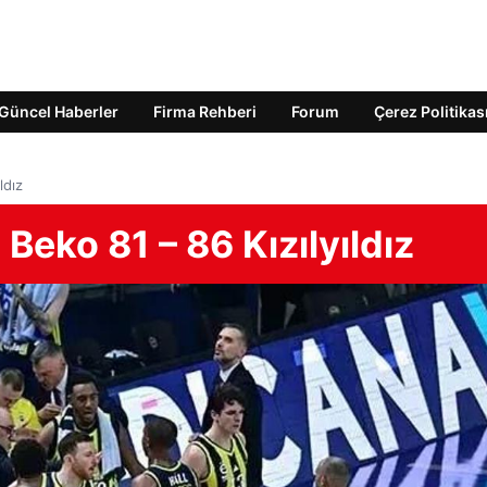
Güncel Haberler
Firma Rehberi
Forum
Çerez Politikas
ldız
eko 81 – 86 Kızılyıldız