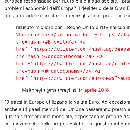
europea responsabile per l'Euro e il dialogo sociale. I pian
problemi economici dell’Europa? Il desiderio della Gran Bre
rifugiati evidenziano ulteriormente gli attuali problemi e
risultato migliore per il Regno Unito e l’UE nel suo
VDombrovskis</a> on <a href="https://tw
src=hash">#Brexit</a> <a
href="https://twitter.com/hashtag/deepe
src=hash">#deepeningemu</a> <a
href="https://twitter.com/hashtag/reale
src=hash">#realeconomy</a> <a
eur
href="https://twitter.com/euronews">
— Maithreyi (@maithreyi_s)
14 aprile 2016
19 paesi in Europa utilizzano la valuta Euro. Ad eccezio
anche altri paesi membri dell’Unione passeranno presto all
quarto dell’economia mondiale, depositano le proprie ris
euro invece che nelle proprie valute. Per questo motivo