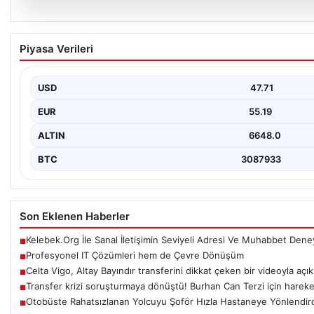
08.08.2026
Profesyonel IT Çözümleri hem de Çevre Dön
Piyasa Verileri
Hızla ilerleyen teknoloji doğrultusunda şirketler cihaz sistemler
güncelleme süreçlerinde boşta…
USD
47.71
EUR
55.19
ALTIN
6648.0
BTC
3087933
Son Eklenen Haberler
Kelebek.Org İle Sanal İletişimin Seviyeli Adresi Ve Muhabbet Dene
■
Profesyonel IT Çözümleri hem de Çevre Dönüşüm
■
Celta Vigo, Altay Bayındır transferini dikkat çeken bir videoyla açık
■
Transfer krizi soruşturmaya dönüştü! Burhan Can Terzi için hareke
■
Otobüste Rahatsızlanan Yolcuyu Şoför Hızla Hastaneye Yönlendir
■