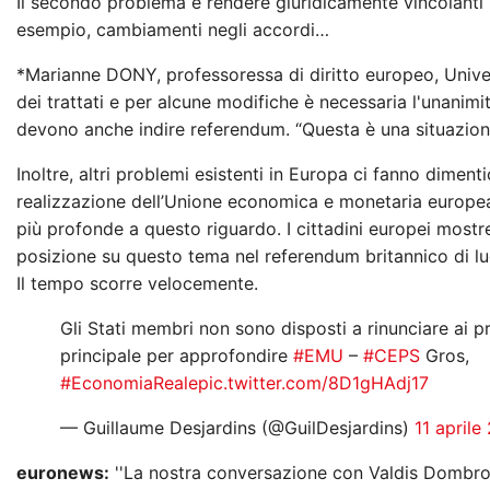
Il secondo problema è rendere giuridicamente vincolanti 
esempio, cambiamenti negli accordi…
*Marianne DONY, professoressa di diritto europeo, Universi
dei trattati e per alcune modifiche è necessaria l'unanimità
devono anche indire referendum. “Questa è una situazione
Inoltre, altri problemi esistenti in Europa ci fanno diment
realizzazione dell’Unione economica e monetaria europea. 
più profonde a questo riguardo. I cittadini europei mostr
posizione su questo tema nel referendum britannico di lu
Il tempo scorre velocemente.
Gli Stati membri non sono disposti a rinunciare ai p
principale per approfondire
#EMU
–
#CEPS
Gros,
#EconomiaReale
pic.twitter.com/8D1gHAdj17
— Guillaume Desjardins (@GuilDesjardins)
11 aprile
euronews:
''La nostra conversazione con Valdis Dombrovs