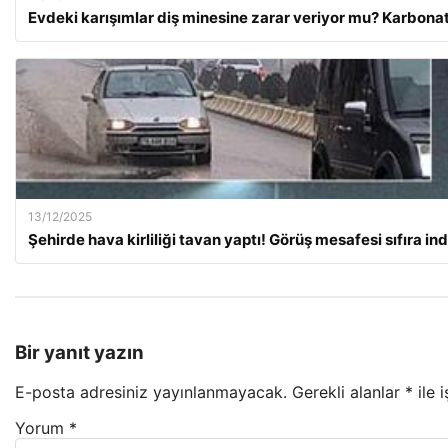
Evdeki karışımlar diş minesine zarar veriyor mu? Karbona
13/12/2025
Şehirde hava kirliliği tavan yaptı! Görüş mesafesi sıfıra ind
Bir yanıt yazın
E-posta adresiniz yayınlanmayacak.
Gerekli alanlar
*
ile 
Yorum
*