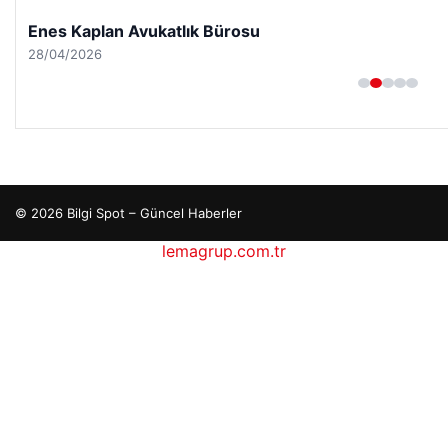
Enes Kaplan Avukatlık Bürosu
28/04/2026
© 2026 Bilgi Spot – Güncel Haberler
lemagrup.com.tr
tcio