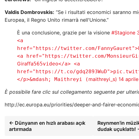
Valdis Dombrovskis:
“Se i risultati economici saranno mi
Europea, il Regno Unito rimarrà nell'Unione.”
È una conclusione, grazie per la visione
#Stagione 
<a
href="https://twitter.com/FannyGauret">
<a href="https://twitter.com/MonsieurGi
Giraffa
565video</a> <a
href="https://t.co/gdq2893WuD">pic.twit
maithreyi_s)
14 april
</p>&mdash; Maithreyi (
È possibile fare clic sul collegamento seguente per ulteri
http://ec.europa.eu/priorities/deeper-and-fairer-econo
← Dünyanın en hızlı arabası açık
Reynmen'in müzik 
artırmada
dudak uçuklattı!