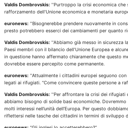
Valdis Dombrovskis:
''Purtroppo la crisi economica che s
rafforzamento dell'Unione economica e monetaria europe
euronews:
''Bisognerebbe prendere nuovamente in consid
presto potrebbero esserci dei cambiamenti per quanto rigua
Valdis Dombrovskis:
''Abbiamo già messo in sicurezza la q
Paesi membri con il bilancio dell'Unione Europea e alcune l
in questione hanno affermato chiaramente che questo m
dovrebbe essere percepito come permanente.
euronews:
''Attualmente i cittadini europei seguono con cu
legati ai rifugiati. “Come convincere queste persone a raf
Valdis Dombrovskis:
''Per affrontare la crisi dei rifugiati
abbiamo bisogno di solide basi economiche. Dovremmo anc
molti interessi nell’unità dell’Europa. Per questo dobbiamo
riflettersi nelle tasche dei cittadini in termini di svilupp
euronews:
“Gli inglesi lo accetterebbero?”