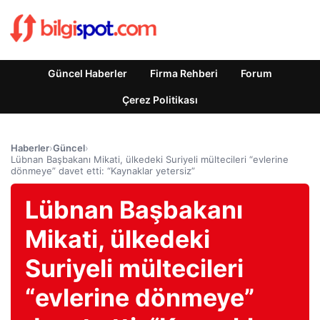
Güncel Haberler
Firma Rehberi
Forum
Çerez Politikası
Haberler
›
Güncel
›
Lübnan Başbakanı Mikati, ülkedeki Suriyeli mültecileri “evlerine
dönmeye” davet etti: “Kaynaklar yetersiz”
Lübnan Başbakanı
Mikati, ülkedeki
Suriyeli mültecileri
“evlerine dönmeye”