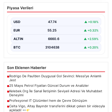
25 Mayıs Petrol Fiyatları Güncel Durum
Piyasa Verileri
ve Analizler
Küresel enerji piyasalarındaki hareketlilik yakından takip
edilirken, özellikle Orta Doğu bölgesinde yaşanan
USD
47.74
▲ +0.18%
gelişmeler petrol…
EUR
55.25
▲ +0.32%
ALTIN
6660.6
▲ +2.59%
BTC
3104638
▲ +0.20%
Son Eklenen Haberler
Rodrigo De Paul’den Duygusal Gol Sevinci: Messi’ye Anlamlı
■
Jest
25 Mayıs Petrol Fiyatları Güncel Durum ve Analizler
■
Kelebek.Org İle Sanal İletişimin Seviyeli Adresi Ve Muhabbet
■
Deneyimi
Profesyonel IT Çözümleri hem de Çevre Dönüşüm
■
Celta Vigo, Altay Bayındır transferini dikkat çeken bir videoyla
■
açıkladı!