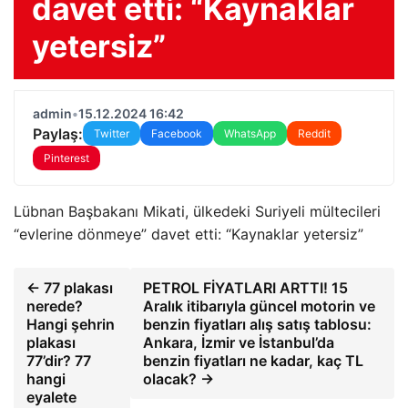
davet etti: “Kaynaklar
yetersiz”
admin
•
15.12.2024 16:42
Paylaş:
Twitter
Facebook
WhatsApp
Reddit
Pinterest
Lübnan Başbakanı Mikati, ülkedeki Suriyeli mültecileri
“evlerine dönmeye” davet etti: “Kaynaklar yetersiz”
← 77 plakası
PETROL FİYATLARI ARTTI! 15
nerede?
Aralık itibarıyla güncel motorin ve
Hangi şehrin
benzin fiyatları alış satış tablosu:
plakası
Ankara, İzmir ve İstanbul’da
77’dir? 77
benzin fiyatları ne kadar, kaç TL
hangi
olacak? →
eyalete