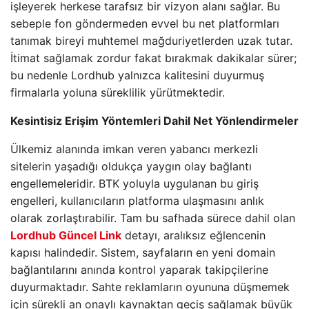
işleyerek herkese tarafsız bir vizyon alanı sağlar. Bu
sebeple fon göndermeden evvel bu net platformları
tanımak bireyi muhtemel mağduriyetlerden uzak tutar.
İtimat sağlamak zordur fakat bırakmak dakikalar sürer;
bu nedenle Lordhub yalnızca kalitesini duyurmuş
firmalarla yoluna süreklilik yürütmektedir.
Kesintisiz Erişim Yöntemleri Dahil Net Yönlendirmeler
Ülkemiz alanında imkan veren yabancı merkezli
sitelerin yaşadığı oldukça yaygın olay bağlantı
engellemeleridir. BTK yoluyla uygulanan bu giriş
engelleri, kullanıcıların platforma ulaşmasını anlık
olarak zorlaştırabilir. Tam bu safhada sürece dahil olan
Lordhub Güncel Link
detayı, aralıksız eğlencenin
kapısı halindedir. Sistem, sayfaların en yeni domain
bağlantılarını anında kontrol yaparak takipçilerine
duyurmaktadır. Sahte reklamların oyununa düşmemek
için sürekli an onaylı kaynaktan geçiş sağlamak büyük