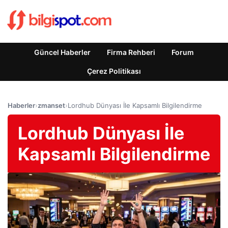
Güncel Haberler
Firma Rehberi
Forum
Çerez Politikası
Haberler
›
zmanset
›
Lordhub Dünyası İle Kapsamlı Bilgilendirme
Lordhub Dünyası İle
Kapsamlı Bilgilendirme