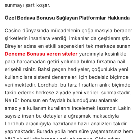
sunmayı şart koşar.
Özel Bedava Bonusu Sağlayan Platformlar Hakkında
Casino dünyasında mücadelenin çoğalmasıyla beraber
şirketlerin insanlara verdiği imkanlar da çeşitlenmiştir.
Bireyler adına en etkili seçenekleri tek merkeze sunan
Deneme Bonusu veren siteler
yardımıyla kesinlikle
para harcamadan getiri yolunda bulma fırsatına nail
erişebilirsiniz. Bahsi geçen hediyeler, çoğunlukla yeni
kullanıcılara sistemi denemeleri için bedelsiz biçimde
verilmektedir. Lordhub, bu tarz fırsatları anlık biçimde
takip ederek herkese ziyade yeni verileri sunmaktadır.
Ne tür bonusun en faydalı bulunduğunu anlamak
amacıyla kullanım kurallarını incelemek lazımdır. Lakin
sayısız insan bu detaylarla uğraşmak maksadıyla
Lordhub aracılığıyla hazırlanan hazır analizleri takdir
yapmaktadır. Burada yolla hem süre yaşamazsınız hem