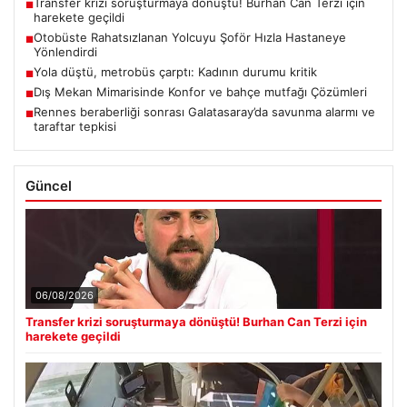
Transfer krizi soruşturmaya dönüştü! Burhan Can Terzi için
■
harekete geçildi
Otobüste Rahatsızlanan Yolcuyu Şoför Hızla Hastaneye
■
Yönlendirdi
Yola düştü, metrobüs çarptı: Kadının durumu kritik
■
Dış Mekan Mimarisinde Konfor ve bahçe mutfağı Çözümleri
■
Rennes beraberliği sonrası Galatasaray’da savunma alarmı ve
■
taraftar tepkisi
Güncel
06/08/2026
Transfer krizi soruşturmaya dönüştü! Burhan Can Terzi için
harekete geçildi