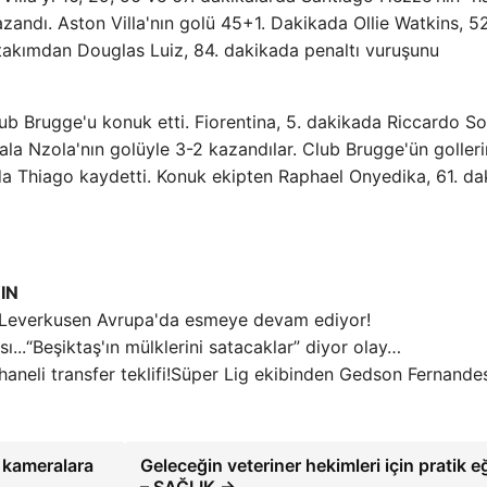
azandı. Aston Villa'nın golü 45+1. Dakikada Ollie Watkins, 52
 takımdan Douglas Luiz, 84. dakikada penaltı vuruşunu
ub Brugge'u konuk etti. Fiorentina, 5. dakikada Riccardo Sott
a Nzola'nın golüyle 3-2 kazandılar. Club Brugge'ün gollerin
a Thiago kaydetti. Konuk ekipten Raphael Onyedika, 61. da
IN
Leverkusen Avrupa'da esmeye devam ediyor!
“Beşiktaş'ın mülklerini satacaklar” diyor olay…
Süper Lig ekibinden Gedson Fernandes'
n kameralara
Geleceğin veteriner hekimleri için pratik e