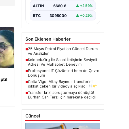
kritik bir hassasiyet taşımaktadır.
ALTIN
6660.6
▲ +2.59%
Halen çeşitli…
BTC
3098000
▲ +0.29%
Son Eklenen Haberler
25 Mayıs Petrol Fiyatları Güncel Durum
■
ve Analizler
Kelebek.Org İle Sanal İletişimin Seviyeli
■
Adresi Ve Muhabbet Deneyimi
Profesyonel IT Çözümleri hem de Çevre
■
Dönüşüm
ptı!
Celta Vigo, Altay Bayındır transferini
■
dikkat çeken bir videoyla açıkladı!
Transfer krizi soruşturmaya dönüştü!
■
Burhan Can Terzi için harekete geçildi
Güncel