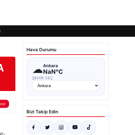
ı
Hava Durumu
A
☁
Ankara
NaN°C
ŞEHIR SEÇ
rest
Bizi Takip Edin
at-