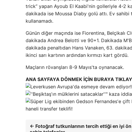
trick” yapan Ayoub El Kaabi'nin golleriyle 4-2 k
dakikada ise Moussa Diaby golü attı. Ev sahibi
kullanamadı.
Günün diğer maçında ise Fiorentina, Belçikalı Cl
dakikada Andrea Belotti ve 90+1. Dakikada M'Bal
dakikada penaltıdan Hans Vanaken, 63. dakikad
ikinci sarı kartının ardından kırmızı kart gördü.
Maçların rövanşları 8-9 Mayıs'ta oynanacak.
ANA SAYFAYA DÖNMEK İÇİN BURAYA TIKLAY
haneli transfer teklifi!
← Fotoğraf tutkunlarının tercih ettiği en iyi ö