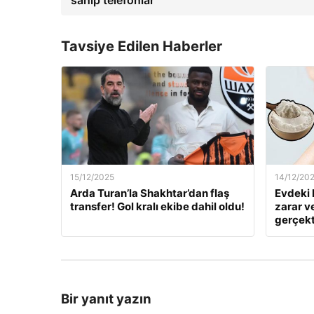
sahip telefonlar
Tavsiye Edilen Haberler
15/12/2025
14/12/20
Arda Turan’la Shakhtar’dan flaş
Evdeki 
transfer! Gol kralı ekibe dahil oldu!
zarar v
gerçekt
Bir yanıt yazın