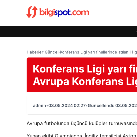
Haberler
›
Güncel
›
Konferans Ligi yarı finallerinde atılan 1
Konferans Ligi yarı f
Avrupa Konferans Li
admin
•
03.05.2024 02:27
•
Güncellendi: 03.05.202
Avrupa futbolunda üçüncü kulüpler turnuvasında 
Yunan ekibi Olympiacos, İngiliz temsilcisi Aston