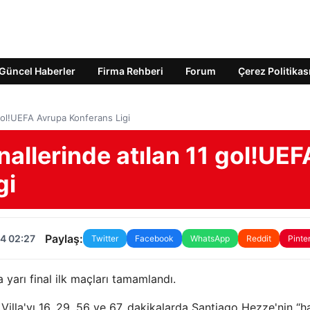
Güncel Haberler
Firma Rehberi
Forum
Çerez Politikas
1 gol!UEFA Avrupa Konferans Ligi
inallerinde atılan 11 gol!UEF
gi
Paylaş:
4 02:27
Twitter
Facebook
WhatsApp
Reddit
Pinte
yarı final ilk maçları tamamlandı.
 Villa'yı 16, 29, 56 ve 67. dakikalarda Santiago Hezze'nin “h