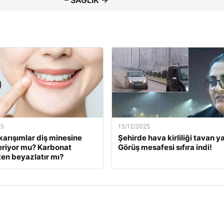
– SAĞLIK →
25
13/12/2025
karışımlar diş minesine
Şehirde hava kirliliği tavan ya
eriyor mu? Karbonat
Görüş mesafesi sıfıra indi!
en beyazlatır mı?