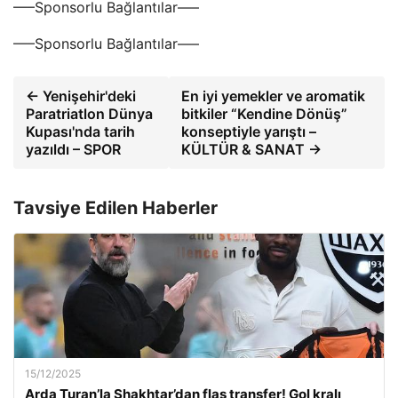
—–Sponsorlu Bağlantılar—–
—–Sponsorlu Bağlantılar—–
← Yenişehir'deki
En iyi yemekler ve aromatik
Paratriatlon Dünya
bitkiler “Kendine Dönüş”
Kupası'nda tarih
konseptiyle yarıştı –
yazıldı – SPOR
KÜLTÜR & SANAT →
Tavsiye Edilen Haberler
15/12/2025
Arda Turan’la Shakhtar’dan flaş transfer! Gol kralı