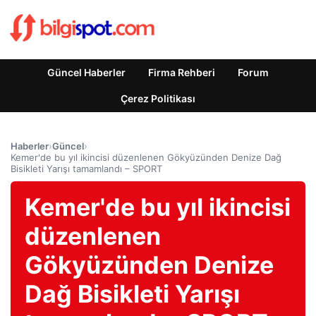
Güncel Haberler
Firma Rehberi
Forum
Çerez Politikası
Haberler
›
Güncel
›
Kemer'de bu yıl ikincisi düzenlenen Gökyüzünden Denize Dağ
Bisikleti Yarışı tamamlandı – SPORT
Kemer'de bu yıl ikincisi
düzenlenen
Gökyüzünden Denize
Dağ Bisikleti Yarışı