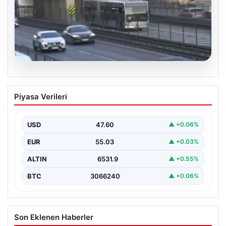
04.08.2026
Yola düştü, metrobüs çarptı: Kadının
Piyasa Verileri
durumu kritik
USD
47.60
▲ +0.06%
EUR
55.03
▲ +0.03%
ALTIN
6531.9
▲ +0.55%
BTC
3066240
▲ +0.06%
Son Eklenen Haberler