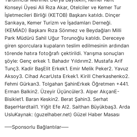
Konseyi Üyesi Ali Rıza Akar, Otelciler ve Kemer Tur
İşletmecileri Birliği (KETOB) Başkanı katıldı. Dinçer
Sarıkaya, Kemer Turizm ve İşadamları Derneği.
(KEMİAD) Başkanı Rıza Sönmez ve Beydağları Milli
Park Müdürü Sahil Uğur Torunoğlu katıldı. Dereceye
giren sporculara kupaların teslim edilmesinin ardından
törende hatıra fotoğrafı çektirildi. Yarışma sonuçları
şöyle: Genç erkek 1. Bahadır Yıldırım2. Mustafa Arif
Tunç3. Kadir BaşElit Erkek1. Emir Melik Peker2. Yavuz
Aksoy3. Cihad AcarUsta Erkek1. Kirill Cherkashenko2.
Fehmi Gürkan3. Tolgahan ŞahinErkek Öğretmen +441.
Erman Balkin2. Üzeyir Üçüncüler3. Alper AkçanE-
Bisiklet1. Baran Keskin2. Berat Şahin3. Serhat
BaşerHardtail1. Yiğit Efe Al2. Saithan Büyükbaş3. Arda
UsluKaynak: (guzelhaber.net) Güzel Haber Masası
—–Sponsorlu Bağlantılar—–