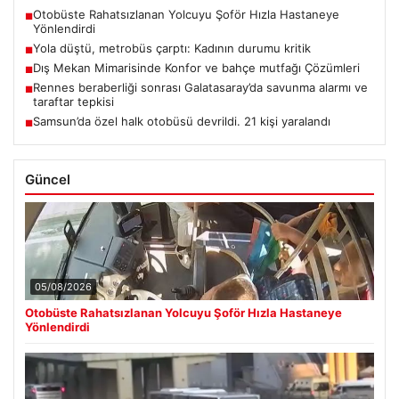
Otobüste Rahatsızlanan Yolcuyu Şoför Hızla Hastaneye
■
Yönlendirdi
Yola düştü, metrobüs çarptı: Kadının durumu kritik
■
Dış Mekan Mimarisinde Konfor ve bahçe mutfağı Çözümleri
■
Rennes beraberliği sonrası Galatasaray’da savunma alarmı ve
■
taraftar tepkisi
Samsun’da özel halk otobüsü devrildi. 21 kişi yaralandı
■
Güncel
05/08/2026
Otobüste Rahatsızlanan Yolcuyu Şoför Hızla Hastaneye
Yönlendirdi