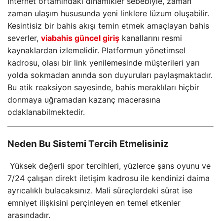
İnternet ortamındaki dinamikler sebebiyle, zaman
zaman ulaşım hususunda yeni linklere lüzum oluşabilir.
Kesintisiz bir bahis akışı temin etmek amaçlayan bahis
severler,
viabahis güncel giriş
kanallarını resmi
kaynaklardan izlemelidir. Platformun yönetimsel
kadrosu, olası bir link yenilemesinde müşterileri yarı
yolda sokmadan anında son duyuruları paylaşmaktadır.
Bu atik reaksiyon sayesinde, bahis meraklıları hiçbir
donmaya uğramadan kazanç macerasına
odaklanabilmektedir.
Neden Bu Sistemi Tercih Etmelisiniz
Yüksek değerli spor tercihleri, yüzlerce şans oyunu ve
7/24 çalışan direkt iletişim kadrosu ile kendinizi daima
ayrıcalıklı bulacaksınız. Mali süreçlerdeki sürat ise
emniyet ilişkisini perçinleyen en temel etkenler
arasındadır.