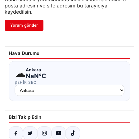
posta adresim ve site adresim bu tarayıcıya
kaydedilsin.
Hava Durumu
☁
Ankara
NaN°C
ŞEHIR SEÇ
Bizi Takip Edin