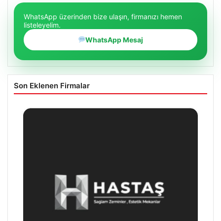
WhatsApp üzerinden bize ulaşın, firmanızı hemen
listeleyelim.
WhatsApp Mesaj
Son Eklenen Firmalar