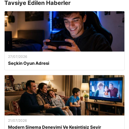
Tavsiye Edilen Haberler
27/07/2026
Seçkin Oyun Adresi
21/07/2026
Modern Sinema Deneyimi Ve Kesintisiz Seyir