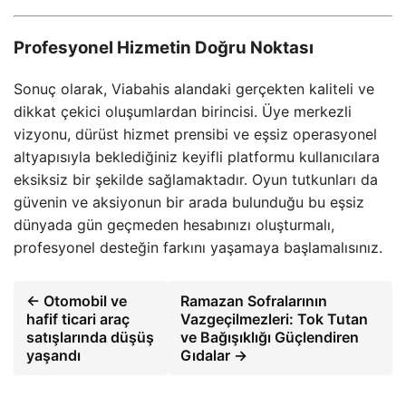
Profesyonel Hizmetin Doğru Noktası
Sonuç olarak, Viabahis alandaki gerçekten kaliteli ve
dikkat çekici oluşumlardan birincisi. Üye merkezli
vizyonu, dürüst hizmet prensibi ve eşsiz operasyonel
altyapısıyla beklediğiniz keyifli platformu kullanıcılara
eksiksiz bir şekilde sağlamaktadır. Oyun tutkunları da
güvenin ve aksiyonun bir arada bulunduğu bu eşsiz
dünyada gün geçmeden hesabınızı oluşturmalı,
profesyonel desteğin farkını yaşamaya başlamalısınız.
← Otomobil ve
Ramazan Sofralarının
hafif ticari araç
Vazgeçilmezleri: Tok Tutan
satışlarında düşüş
ve Bağışıklığı Güçlendiren
yaşandı
Gıdalar →