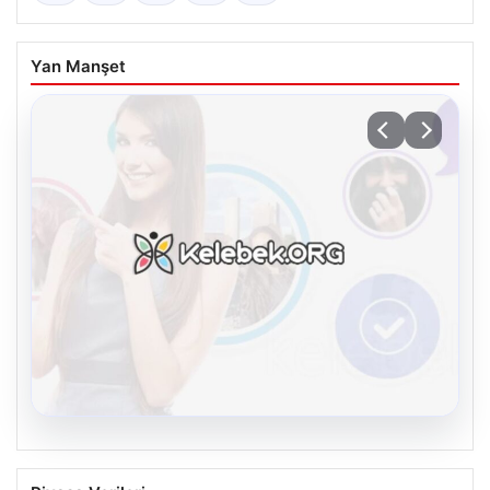
Yan Manşet
08.08.2026
Kelebek.Org İle Sanal İletişimin Seviyeli