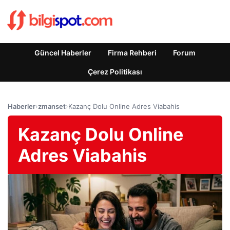
Güncel Haberler
Firma Rehberi
Forum
Çerez Politikası
Haberler
›
zmanset
›
Kazanç Dolu Online Adres Viabahis
Kazanç Dolu Online
Adres Viabahis