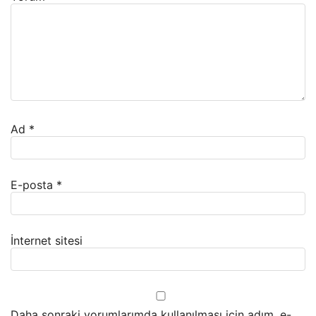
Ad
*
E-posta
*
İnternet sitesi
Daha sonraki yorumlarımda kullanılması için adım, e-