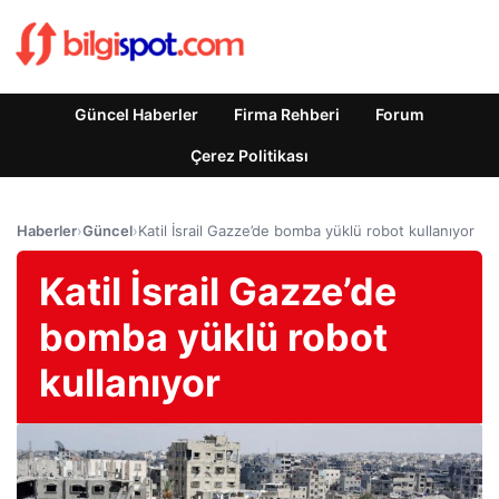
Güncel Haberler
Firma Rehberi
Forum
Çerez Politikası
Haberler
›
Güncel
›
Katil İsrail Gazze’de bomba yüklü robot kullanıyor
Katil İsrail Gazze’de
bomba yüklü robot
kullanıyor