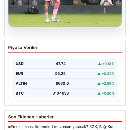
09.08.2026
Rodrigo De Paul’den Duygusal Gol
Piyasa Verileri
Sevinci: Messi’ye Anlamlı Jest
Arjantinli futbolcu Rodrigo De Paul, attığı golün
ardından sergilediği hareketle takım arkadaşı Lionel
USD
47.74
▲ +0.18%
Messi’ye…
EUR
55.25
▲ +0.32%
ALTIN
6660.6
▲ +2.59%
BTC
3104638
▲ +0.20%
Son Eklenen Haberler
Emekli maaşı ödemeleri ne zaman yatacak? SGK, Bağ-Kur,
■