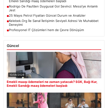
Emekli Sandığı maaş ödemeleri başladı
Rodrigo De Paul’den Duygusal Gol Sevinci: Messi’ye Anlamlı
■
Jest
25 Mayıs Petrol Fiyatları Güncel Durum ve Analizler
■
Kelebek.Org İle Sanal İletişimin Seviyeli Adresi Ve Muhabbet
■
Deneyimi
Profesyonel IT Çözümleri hem de Çevre Dönüşüm
■
Güncel
10/08/2026
Emekli maaşı ödemeleri ne zaman yatacak? SGK, Bağ-Kur,
Emekli Sandığı maaş ödemeleri başladı