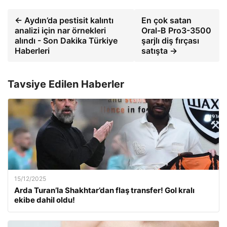
← Aydın’da pestisit kalıntı
En çok satan
analizi için nar örnekleri
Oral-B Pro3-3500
alındı ​​- Son Dakika Türkiye
şarjlı diş fırçası
Haberleri
satışta →
Tavsiye Edilen Haberler
15/12/2025
Arda Turan’la Shakhtar’dan flaş transfer! Gol kralı
ekibe dahil oldu!