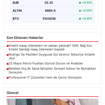
EUR
55.25
▲ +0.32%
ALTIN
6660.6
▲ +2.59%
BTC
3104638
▲ +0.20%
Son Eklenen Haberler
Emekli maaşı ödemeleri ne zaman yatacak? SGK, Bağ-Kur,
■
Emekli Sandığı maaş ödemeleri başladı
Rodrigo De Paul’den Duygusal Gol Sevinci: Messi’ye Anlamlı
■
Jest
25 Mayıs Petrol Fiyatları Güncel Durum ve Analizler
■
Kelebek.Org İle Sanal İletişimin Seviyeli Adresi Ve Muhabbet
■
Deneyimi
Profesyonel IT Çözümleri hem de Çevre Dönüşüm
■
Güncel