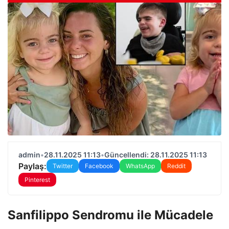
admin
•
28.11.2025 11:13
•
Güncellendi: 28.11.2025 11:13
Paylaş:
Twitter
Facebook
WhatsApp
Reddit
Pinterest
Sanfilippo Sendromu ile Mücadele