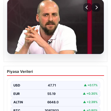
06.08.2026
Transfer krizi soruşturmaya dönüştü!
Piyasa Verileri
Burhan Can Terzi için harekete geçildi
USD
47.71
▲ +0.17%
EUR
55.19
▲ +0.30%
ALTIN
6648.0
▲ +2.39%
BTC
3087933
▲ +0.80%