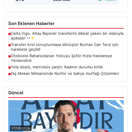
Son Eklenen Haberler
Celta Vigo, Altay Bayındır transferini dikkat çeken bir videoyla
■
açıkladı!
Transfer krizi soruşturmaya dönüştü! Burhan Can Terzi için
■
harekete geçildi
Otobüste Rahatsızlanan Yolcuyu Şoför Hızla Hastaneye
■
Yönlendirdi
Yola düştü, metrobüs çarptı: Kadının durumu kritik
■
Dış Mekan Mimarisinde Konfor ve bahçe mutfağı Çözümleri
■
Güncel
07/08/2026