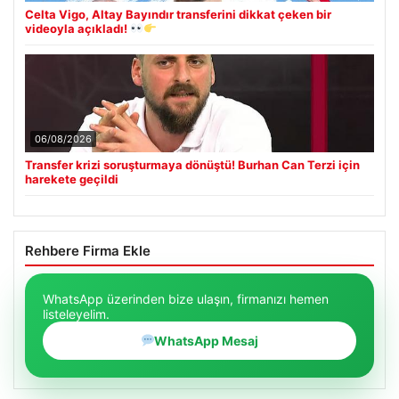
Celta Vigo, Altay Bayındır transferini dikkat çeken bir
videoyla açıkladı!
06/08/2026
Transfer krizi soruşturmaya dönüştü! Burhan Can Terzi için
harekete geçildi
Rehbere Firma Ekle
WhatsApp üzerinden bize ulaşın, firmanızı hemen
listeleyelim.
WhatsApp Mesaj