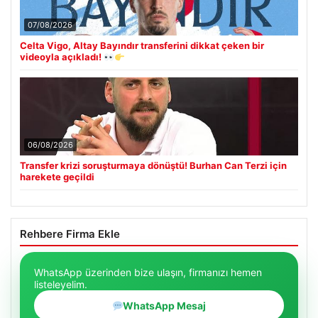
07/08/2026
Celta Vigo, Altay Bayındır transferini dikkat çeken bir
videoyla açıkladı!
06/08/2026
Transfer krizi soruşturmaya dönüştü! Burhan Can Terzi için
harekete geçildi
Rehbere Firma Ekle
WhatsApp üzerinden bize ulaşın, firmanızı hemen
listeleyelim.
WhatsApp Mesaj