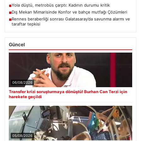
Yola düştü, metrobüs çarptı: Kadının durumu kritik
■
Dış Mekan Mimarisinde Konfor ve bahçe mutfağı Çözümleri
■
Rennes beraberliği sonrası Galatasaray’da savunma alarmı ve
■
taraftar tepkisi
Güncel
06/08/2026
Transfer krizi soruşturmaya dönüştü! Burhan Can Terzi için
harekete geçildi
05/08/2026