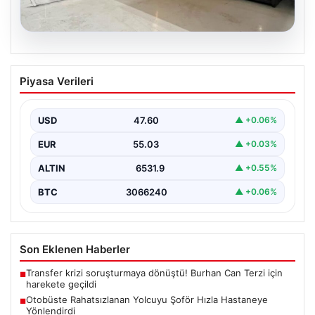
04.08.2026
Dış Mekan Mimarisinde Konfor ve
Piyasa Verileri
bahçe mutfağı Çözümleri
Belli ki açık hava yaşam alanları, evlerin en popüler
alanlarından bir tanesi haline gelmiştir.…
USD
47.60
▲ +0.06%
EUR
55.03
▲ +0.03%
ALTIN
6531.9
▲ +0.55%
BTC
3066240
▲ +0.06%
Son Eklenen Haberler
Transfer krizi soruşturmaya dönüştü! Burhan Can Terzi için
■
harekete geçildi
Otobüste Rahatsızlanan Yolcuyu Şoför Hızla Hastaneye
■
Yönlendirdi