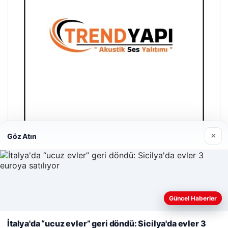
×
Göz Atın
Trend Yapı Akustik
18/04/2026
Güncel Haberler
Web sitemizi nasıl kullandığınızı daha iyi anlayabilmek,
deneyiminizi kişiselleştirmek ve geliştirmek amacıyla çerezler
İtalya'da “ucuz evler” geri döndü: Sicilya'da evler 3
kullanıyoruz.
Çerez Politikamız