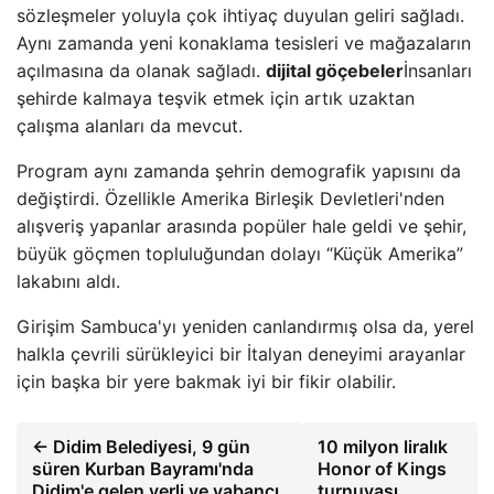
sözleşmeler yoluyla çok ihtiyaç duyulan geliri sağladı.
Aynı zamanda yeni konaklama tesisleri ve mağazaların
açılmasına da olanak sağladı.
dijital göçebeler
İnsanları
şehirde kalmaya teşvik etmek için artık uzaktan
çalışma alanları da mevcut.
Program aynı zamanda şehrin demografik yapısını da
değiştirdi. Özellikle Amerika Birleşik Devletleri'nden
alışveriş yapanlar arasında popüler hale geldi ve şehir,
büyük göçmen topluluğundan dolayı “Küçük Amerika”
lakabını aldı.
Girişim Sambuca'yı yeniden canlandırmış olsa da, yerel
halkla çevrili sürükleyici bir İtalyan deneyimi arayanlar
için başka bir yere bakmak iyi bir fikir olabilir.
← Didim Belediyesi, 9 gün
10 milyon liralık
süren Kurban Bayramı'nda
Honor of Kings
Didim'e gelen yerli ve yabancı
turnuvası,