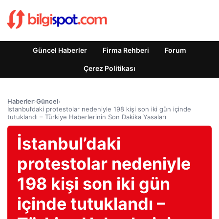
Güncel Haberler
Firma Rehberi
Forum
Çerez Politikası
Haberler
›
Güncel
›
İstanbul’daki protestolar nedeniyle 198 kişi son iki gün içinde
tutuklandı – Türkiye Haberlerinin Son Dakika Yasaları
İstanbul’daki
protestolar nedeniyle
198 kişi son iki gün
içinde tutuklandı –