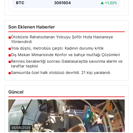
BTC
3061604
▲ +1.22%
Son Eklenen Haberler
Otobüste Rahatsızlanan Yolcuyu Şoför Hızla Hastaneye
■
Yönlendirdi
Yola düştü, metrobüs çarptı: Kadının durumu kritik
■
Dış Mekan Mimarisinde Konfor ve bahçe mutfağı Çözümleri
■
Rennes beraberliği sonrası Galatasaray’da savunma alarmı ve
■
taraftar tepkisi
Samsun’da özel halk otobüsü devrildi. 21 kişi yaralandı
■
Güncel
05/08/2026