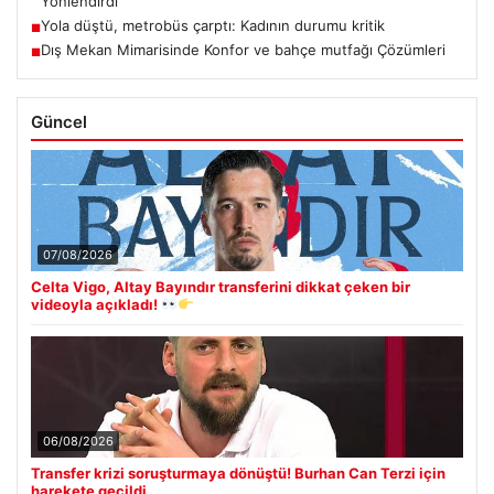
Yönlendirdi
Yola düştü, metrobüs çarptı: Kadının durumu kritik
■
Dış Mekan Mimarisinde Konfor ve bahçe mutfağı Çözümleri
■
Güncel
07/08/2026
Celta Vigo, Altay Bayındır transferini dikkat çeken bir
videoyla açıkladı!
06/08/2026
Transfer krizi soruşturmaya dönüştü! Burhan Can Terzi için
harekete geçildi