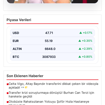
06.08.2026
Transfer krizi soruşturmaya dönüştü!
Piyasa Verileri
Burhan Can Terzi için harekete geçildi
USD
47.71
▲ +0.17%
EUR
55.19
▲ +0.30%
ALTIN
6648.0
▲ +2.39%
BTC
3087933
▲ +0.80%
Son Eklenen Haberler
Celta Vigo, Altay Bayındır transferini dikkat çeken bir videoyla
■
açıkladı!
Transfer krizi soruşturmaya dönüştü! Burhan Can Terzi için
■
harekete geçildi
Otobüste Rahatsızlanan Yolcuyu Şoför Hızla Hastaneye
■