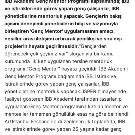
İBB Akademi Genç Mentor Programı kapsamında; İBB
ve iştiraklerinde görev yapan genç çalışanlar, İBB
yöneticilerine mentorluk yapacak.
Gençlerin bakış
açısını deneyimli yöneticilerin bilgi ve vizyonuyla
birleştiren 'Genç Mentor' uygulamasının amacı,
nesiller arası iletişimi artırarak yenilikçi ve sıra dışı
projelerin hayata geçirilmesidir.
“Gençlerden
öğrenecek çok şeyimiz var” sloganıyla bir kamu
kurumunda ilk kez uygulanan tersine mentorluk
programı “Genç Mentor” hayata geçirildi. İBB Akademi
Genç Mentor Programı
bağlamında
İBB, iştirak ve
iştiraklerinde görev yapan genç çalışanlar, İBB
yöneticilerine mentorluk yapacak. ISPER himayesinde
faaliyet gösteren İBB Akademi tarafından tasarlanıp
uygulanan Genç Mentor programına katılan mentor ve
mentee'ler tamamen gönüllülük esasına göre belirlendi.
Artİstanbul Feshane'de düzenlenen ilk toplantıda; İBB
ve iştiraklerinde görev yapan 26 yaşına kadar genç