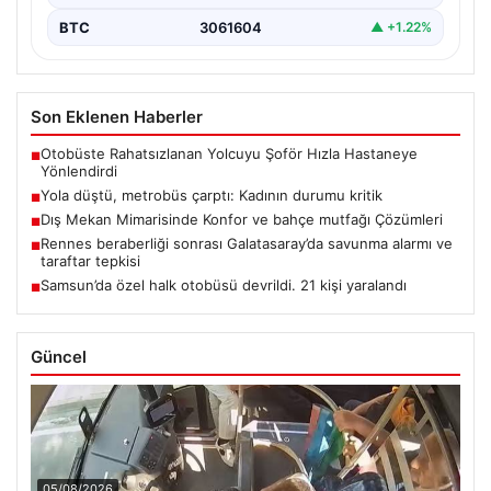
BTC
3061604
▲ +1.22%
Son Eklenen Haberler
Otobüste Rahatsızlanan Yolcuyu Şoför Hızla Hastaneye
■
Yönlendirdi
Yola düştü, metrobüs çarptı: Kadının durumu kritik
■
Dış Mekan Mimarisinde Konfor ve bahçe mutfağı Çözümleri
■
Rennes beraberliği sonrası Galatasaray’da savunma alarmı ve
■
taraftar tepkisi
Samsun’da özel halk otobüsü devrildi. 21 kişi yaralandı
■
Güncel
05/08/2026