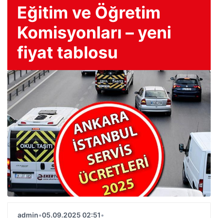
Eğitim ve Öğretim
Komisyonları – yeni
fiyat tablosu
admin
•
05.09.2025 02:51
•