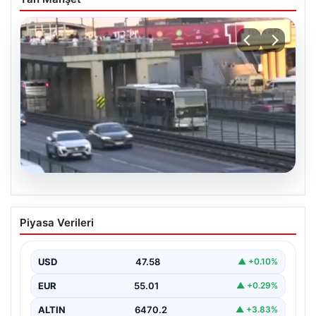
04.08.2026
Yola düştü, metrobüs çarptı: Kadının
Piyasa Verileri
durumu kritik
USD
47.58
▲ +0.10%
EUR
55.01
▲ +0.29%
ALTIN
6470.2
▲ +3.83%