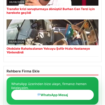
06/08/2026
Transfer krizi soruşturmaya dönüştü! Burhan Can Terzi için
harekete geçildi
05/08/2026
Otobüste Rahatsızlanan Yolcuyu Şoför Hızla Hastaneye
Yönlendirdi
Rehbere Firma Ekle
WhatsApp üzerinden bize ulaşın, firmanızı hemen
listeleyelim.
WhatsApp Mesaj