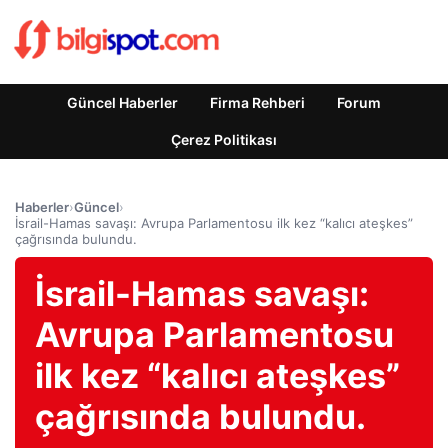
Güncel Haberler
Firma Rehberi
Forum
Çerez Politikası
Haberler
›
Güncel
›
İsrail-Hamas savaşı: Avrupa Parlamentosu ilk kez “kalıcı ateşkes”
çağrısında bulundu.
İsrail-Hamas savaşı:
Avrupa Parlamentosu
ilk kez “kalıcı ateşkes”
çağrısında bulundu.