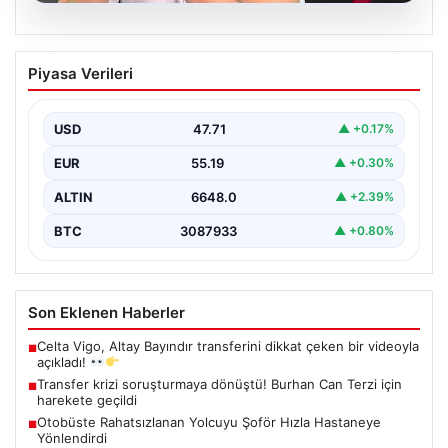
06.08.2026
Transfer krizi soruşturmaya dönüştü!
Piyasa Verileri
Burhan Can Terzi için harekete geçildi
USD
47.71
▲ +0.17%
EUR
55.19
▲ +0.30%
ALTIN
6648.0
▲ +2.39%
BTC
3087933
▲ +0.80%
Son Eklenen Haberler
Celta Vigo, Altay Bayındır transferini dikkat çeken bir videoyla
■
açıkladı!
Transfer krizi soruşturmaya dönüştü! Burhan Can Terzi için
■
harekete geçildi
Otobüste Rahatsızlanan Yolcuyu Şoför Hızla Hastaneye
■
Yönlendirdi