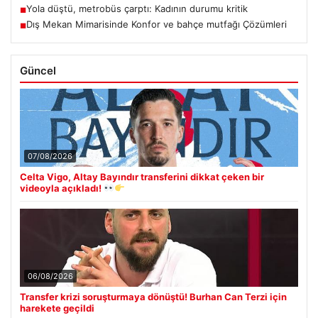
Yola düştü, metrobüs çarptı: Kadının durumu kritik
■
Dış Mekan Mimarisinde Konfor ve bahçe mutfağı Çözümleri
■
Güncel
07/08/2026
Celta Vigo, Altay Bayındır transferini dikkat çeken bir
videoyla açıkladı!
06/08/2026
Transfer krizi soruşturmaya dönüştü! Burhan Can Terzi için
harekete geçildi