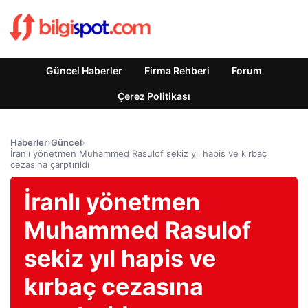
Güncel Haberler
Firma Rehberi
Forum
Çerez Politikası
Haberler
›
Güncel
›
İranlı yönetmen Muhammed Rasulof sekiz yıl hapis ve kırbaç
cezasına çarptırıldı
İranlı yönetmen
Muhammed Rasulof
sekiz yıl hapis ve
kırbaç cezasına