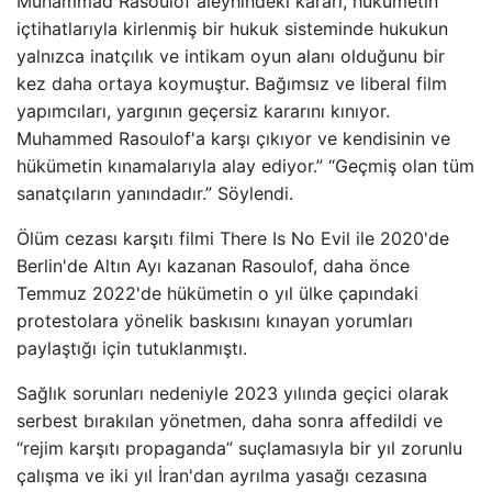
Muhammad Rasoulof aleyhindeki kararı, hükümetin
içtihatlarıyla kirlenmiş bir hukuk sisteminde hukukun
yalnızca inatçılık ve intikam oyun alanı olduğunu bir
kez daha ortaya koymuştur. Bağımsız ve liberal film
yapımcıları, yargının geçersiz kararını kınıyor.
Muhammed Rasoulof'a karşı çıkıyor ve kendisinin ve
hükümetin kınamalarıyla alay ediyor.” “Geçmiş olan tüm
sanatçıların yanındadır.” Söylendi.
Ölüm cezası karşıtı filmi There Is No Evil ile 2020'de
Berlin'de Altın Ayı kazanan Rasoulof, daha önce
Temmuz 2022'de hükümetin o yıl ülke çapındaki
protestolara yönelik baskısını kınayan yorumları
paylaştığı için tutuklanmıştı.
Sağlık sorunları nedeniyle 2023 yılında geçici olarak
serbest bırakılan yönetmen, daha sonra affedildi ve
“rejim karşıtı propaganda” suçlamasıyla bir yıl zorunlu
çalışma ve iki yıl İran'dan ayrılma yasağı cezasına