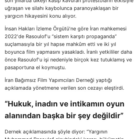
son yıllarda ülkeyi kasıp kavuran protestoların etkisiyle
uğraşan ve silahı kaybolunca paranoyaklaşan bir
yargıcın hikayesini konu alıyor.
İnsan Hakları İzleme Örgütü'ne göre İran mahkemesi
2022'de Rasoulof'u “sistem karşıtı propaganda”
suçlamasıyla bir yıl hapse mahkûm etti ve iki yıl
boyunca film yapmasını yasakladı. İranlı yetkililer daha
önce Rasoulof'u işi nedeniyle birçok kez tutuklamış ve
pasaportuna el koymuştu.
İran Bağımsız Film Yapımcıları Derneği yaptığı
açıklamada yönetmene verilen son cezayı eleştirdi.
“Hukuk, inadın ve intikamın oyun
alanından başka bir şey değildir”
Dernek açıklamasında şöyle diyor: “Yargının