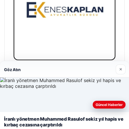
×
Göz Atın
Enes Kaplan Avukatlık Bürosu
28/04/2026
Güncel Haberler
Web sitemizi nasıl kullandığınızı daha iyi anlayabilmek,
deneyiminizi kişiselleştirmek ve geliştirmek amacıyla çerezler
İranlı yönetmen Muhammed Rasulof sekiz yıl hapis ve
kullanıyoruz.
Çerez Politikamız
kırbaç cezasına çarptırıldı
© 2026 Bilgi Spot – Güncel Haberler