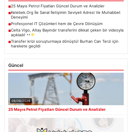
25 Mayıs Petrol Fiyatları Güncel Durum ve Analizler
■
Kelebek.Org İle Sanal İletişimin Seviyeli Adresi Ve Muhabbet
■
Deneyimi
Profesyonel IT Çözümleri hem de Çevre Dönüşüm
■
Celta Vigo, Altay Bayındır transferini dikkat çeken bir videoyla
■
açıkladı!
Transfer krizi soruşturmaya dönüştü! Burhan Can Terzi için
■
harekete geçildi
Güncel
08/08/2026
25 Mayıs Petrol Fiyatları Güncel Durum ve Analizler