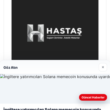
×
Göz Atın
Enes Kaplan Avukatlık Bürosu
28/04/2026
Güncel Haberler
Web sitemizi nasıl kullandığınızı daha iyi anlayabilmek,
deneyiminizi kişiselleştirmek ve geliştirmek amacıyla çerezler
İngiltere yatırımcıları Solana memecoin konusunda