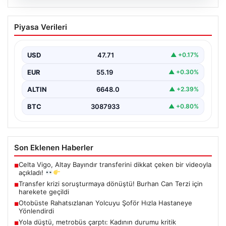
06.08.2026
Transfer krizi soruşturmaya dönüştü!
Piyasa Verileri
Burhan Can Terzi için harekete geçildi
USD
47.71
▲ +0.17%
EUR
55.19
▲ +0.30%
ALTIN
6648.0
▲ +2.39%
BTC
3087933
▲ +0.80%
Son Eklenen Haberler
Celta Vigo, Altay Bayındır transferini dikkat çeken bir videoyla
■
açıkladı!
Transfer krizi soruşturmaya dönüştü! Burhan Can Terzi için
■
harekete geçildi
Otobüste Rahatsızlanan Yolcuyu Şoför Hızla Hastaneye
■
Yönlendirdi
Yola düştü, metrobüs çarptı: Kadının durumu kritik
■