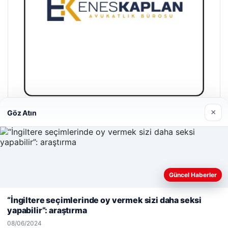
×
Göz Atın
Enes Kaplan Avukatlık Bürosu
28/04/2026
Güncel Haberler
Web sitemizi nasıl kullandığınızı daha iyi anlayabilmek,
deneyiminizi kişiselleştirmek ve geliştirmek amacıyla çerezler
“İngiltere seçimlerinde oy vermek sizi daha seksi
kullanıyoruz.
Çerez Politikamız
yapabilir”: araştırma
© 2026 Bilgi Spot – Güncel Haberler
Reddet
Kabul Et
08/06/2024