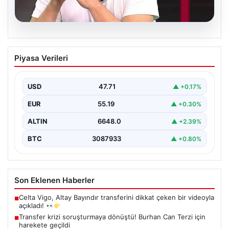
06.08.2026
Transfer krizi soruşturmaya dönüştü!
Piyasa Verileri
Burhan Can Terzi için harekete geçildi
USD
47.71
▲ +0.17%
EUR
55.19
▲ +0.30%
ALTIN
6648.0
▲ +2.39%
BTC
3087933
▲ +0.80%
Son Eklenen Haberler
Celta Vigo, Altay Bayındır transferini dikkat çeken bir videoyla
■
açıkladı!
Transfer krizi soruşturmaya dönüştü! Burhan Can Terzi için
■
harekete geçildi