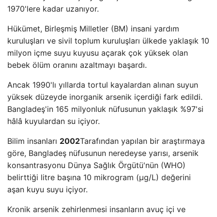
1970'lere kadar uzanıyor.
Hükümet, Birleşmiş Milletler (BM) insani yardım
kuruluşları ve sivil toplum kuruluşları ülkede yaklaşık 10
milyon içme suyu kuyusu açarak çok yüksek olan
bebek ölüm oranını azaltmayı başardı.
Ancak 1990'lı yıllarda tortul kayalardan alınan suyun
yüksek düzeyde inorganik arsenik içerdiği fark edildi.
Bangladeş'in 165 milyonluk nüfusunun yaklaşık %97'si
hâlâ kuyulardan su içiyor.
Bilim insanları
2002
Tarafından yapılan bir araştırmaya
göre, Bangladeş nüfusunun neredeyse yarısı, arsenik
konsantrasyonu Dünya Sağlık Örgütü'nün (WHO)
belirttiği litre başına 10 mikrogram (μg/L) değerini
aşan kuyu suyu içiyor.
Kronik arsenik zehirlenmesi insanların avuç içi ve