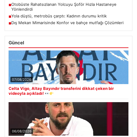
Otobüste Rahatsızlanan Yolcuyu Şoför Hızla Hastaneye
■
Yönlendirdi
Yola düştü, metrobüs çarptı: Kadının durumu kritik
■
Dış Mekan Mimarisinde Konfor ve bahçe mutfağı Çözümleri
■
Güncel
07/08/2026
Celta Vigo, Altay Bayındır transferini dikkat çeken bir
videoyla açıkladı!
06/08/2026