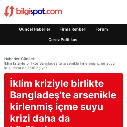
Güncel Haberler
Firma Rehberi
Forum
Çerez Politikası
Haberler
›
Güncel
›
İklim kriziyle birlikte Bangladeş'te arsenikle kirlenmiş içme suyu
krizi daha da kötüleşiyor
İklim kriziyle birlikte
Bangladeş'te arsenikle
kirlenmiş içme suyu
krizi daha da