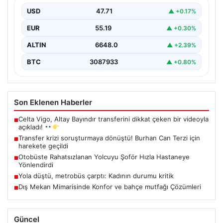
USD
47.71
▲ +0.17%
EUR
55.19
▲ +0.30%
ALTIN
6648.0
▲ +2.39%
BTC
3087933
▲ +0.80%
Son Eklenen Haberler
Celta Vigo, Altay Bayındır transferini dikkat çeken bir videoyla
■
açıkladı!
Transfer krizi soruşturmaya dönüştü! Burhan Can Terzi için
■
harekete geçildi
Otobüste Rahatsızlanan Yolcuyu Şoför Hızla Hastaneye
■
Yönlendirdi
Yola düştü, metrobüs çarptı: Kadının durumu kritik
■
Dış Mekan Mimarisinde Konfor ve bahçe mutfağı Çözümleri
■
Güncel