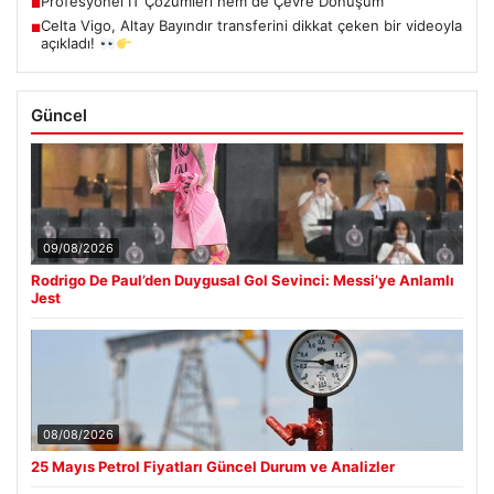
Profesyonel IT Çözümleri hem de Çevre Dönüşüm
■
Celta Vigo, Altay Bayındır transferini dikkat çeken bir videoyla
■
açıkladı!
Güncel
09/08/2026
Rodrigo De Paul’den Duygusal Gol Sevinci: Messi’ye Anlamlı
Jest
08/08/2026
25 Mayıs Petrol Fiyatları Güncel Durum ve Analizler