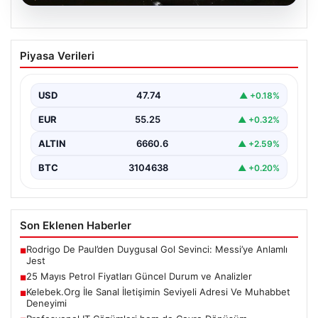
08.08.2026
25 Mayıs Petrol Fiyatları Güncel Durum
Piyasa Verileri
ve Analizler
Küresel enerji piyasalarındaki hareketlilik yakından takip
edilirken, özellikle Orta Doğu bölgesinde yaşanan
USD
47.74
▲ +0.18%
gelişmeler petrol…
EUR
55.25
▲ +0.32%
ALTIN
6660.6
▲ +2.59%
BTC
3104638
▲ +0.20%
Son Eklenen Haberler
Rodrigo De Paul’den Duygusal Gol Sevinci: Messi’ye Anlamlı
■
Jest
25 Mayıs Petrol Fiyatları Güncel Durum ve Analizler
■
Kelebek.Org İle Sanal İletişimin Seviyeli Adresi Ve Muhabbet
■
Deneyimi