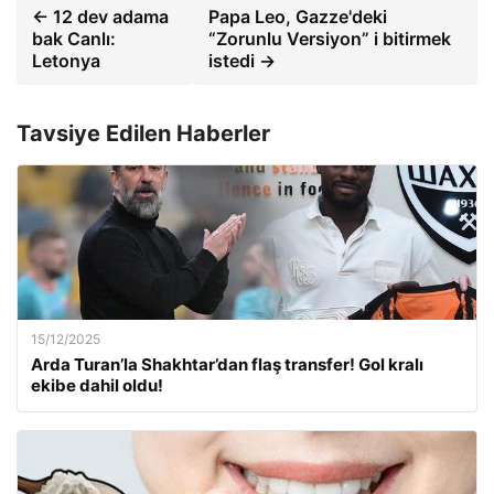
← 12 dev adama
Papa Leo, Gazze'deki
bak Canlı:
“Zorunlu Versiyon” i bitirmek
Letonya
istedi →
Tavsiye Edilen Haberler
15/12/2025
Arda Turan’la Shakhtar’dan flaş transfer! Gol kralı
ekibe dahil oldu!