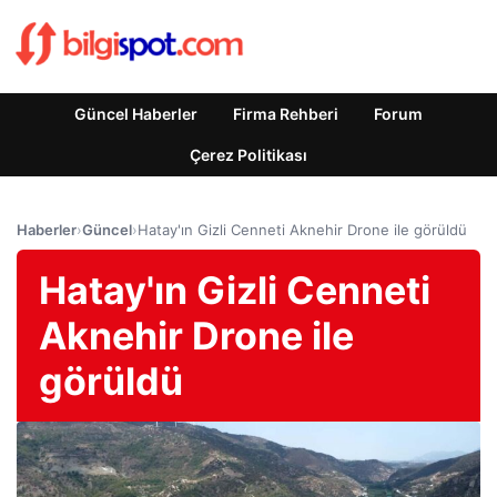
Güncel Haberler
Firma Rehberi
Forum
Çerez Politikası
Haberler
›
Güncel
›
Hatay'ın Gizli Cenneti Aknehir Drone ile görüldü
Hatay'ın Gizli Cenneti
Aknehir Drone ile
görüldü