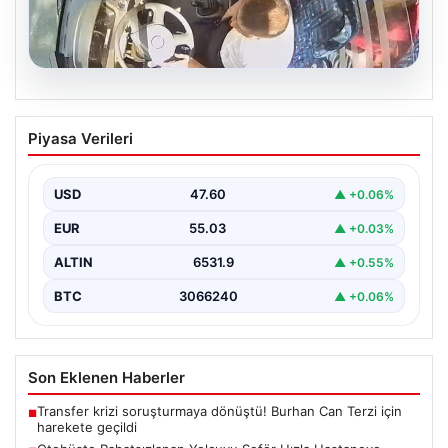
05.08.2026
Otobüste Rahatsızlanan Yolcuyu Şoför
Piyasa Verileri
Hızla Hastaneye Yönlendirdi
Trabzon’un yoğun ulaşım ağlarından biri olan halka açık
otobüslerinde yaşanan ilginç ve dikkat çekici…
USD
47.60
▲ +0.06%
EUR
55.03
▲ +0.03%
ALTIN
6531.9
▲ +0.55%
BTC
3066240
▲ +0.06%
Son Eklenen Haberler
Transfer krizi soruşturmaya dönüştü! Burhan Can Terzi için
■
harekete geçildi