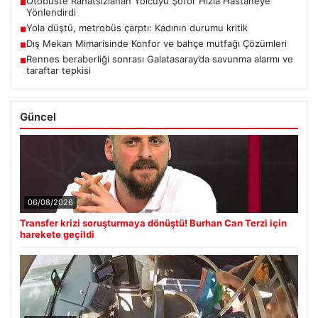
Otobüste Rahatsızlanan Yolcuyu Şoför Hızla Hastaneye
■
Yönlendirdi
Yola düştü, metrobüs çarptı: Kadının durumu kritik
■
Dış Mekan Mimarisinde Konfor ve bahçe mutfağı Çözümleri
■
Rennes beraberliği sonrası Galatasaray’da savunma alarmı ve
■
taraftar tepkisi
Güncel
06/08/2026
Transfer krizi soruşturmaya dönüştü! Burhan Can Terzi için
harekete geçildi