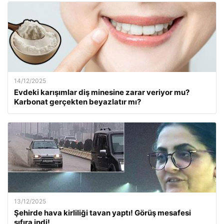
14/12/2025
Evdeki karışımlar diş minesine zarar veriyor mu?
Karbonat gerçekten beyazlatır mı?
13/12/2025
Şehirde hava kirliliği tavan yaptı! Görüş mesafesi
sıfıra indi!