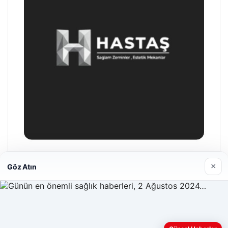
Enes Kaplan Avukatlık Bürosu
×
Göz Atın
28/04/2026
Web sitemizi nasıl kullandığınızı daha iyi anlayabilmek,