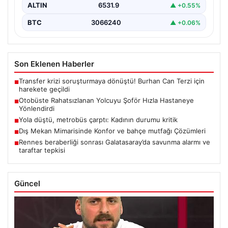
ALTIN
6531.9
▲ +0.55%
BTC
3066240
▲ +0.06%
Son Eklenen Haberler
Transfer krizi soruşturmaya dönüştü! Burhan Can Terzi için
■
harekete geçildi
Otobüste Rahatsızlanan Yolcuyu Şoför Hızla Hastaneye
■
Yönlendirdi
Yola düştü, metrobüs çarptı: Kadının durumu kritik
■
Dış Mekan Mimarisinde Konfor ve bahçe mutfağı Çözümleri
■
Rennes beraberliği sonrası Galatasaray’da savunma alarmı ve
■
taraftar tepkisi
Güncel