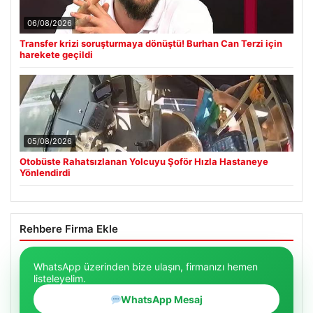
06/08/2026
Transfer krizi soruşturmaya dönüştü! Burhan Can Terzi için
harekete geçildi
05/08/2026
Otobüste Rahatsızlanan Yolcuyu Şoför Hızla Hastaneye
Yönlendirdi
Rehbere Firma Ekle
WhatsApp üzerinden bize ulaşın, firmanızı hemen
listeleyelim.
WhatsApp Mesaj