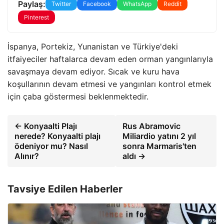
Paylaş:
Twitter
Facebook
WhatsApp
Reddit
Pinterest
İspanya, Portekiz, Yunanistan ve Türkiye'deki
itfaiyeciler haftalarca devam eden orman yangınlarıyla
savaşmaya devam ediyor. Sıcak ve kuru hava
koşullarının devam etmesi ve yangınları kontrol etmek
için çaba göstermesi beklenmektedir.
← Konyaalti Plajı
Rus Abramovic
nerede? Konyaalti plajı
Miliardio yatını 2 yıl
ödeniyor mu? Nasıl
sonra Marmaris'ten
Alınır?
aldı →
Tavsiye Edilen Haberler