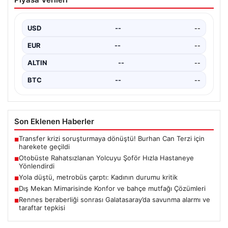
Hızla Hastaneye Yönlendirdi
Trabzon’un yoğun ulaşım ağlarından biri olan halka açık
otobüslerinde yaşanan ilginç ve dikkat çekici…
USD
--
--
EUR
--
--
ALTIN
--
--
BTC
--
--
Son Eklenen Haberler
Transfer krizi soruşturmaya dönüştü! Burhan Can Terzi için
■
harekete geçildi
Otobüste Rahatsızlanan Yolcuyu Şoför Hızla Hastaneye
■
Yönlendirdi
Yola düştü, metrobüs çarptı: Kadının durumu kritik
■
Dış Mekan Mimarisinde Konfor ve bahçe mutfağı Çözümleri
■
Rennes beraberliği sonrası Galatasaray’da savunma alarmı ve
■
taraftar tepkisi