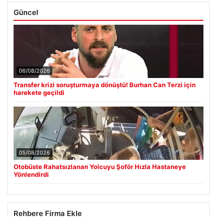
Güncel
06/08/2026
Transfer krizi soruşturmaya dönüştü! Burhan Can Terzi için
harekete geçildi
05/08/2026
Otobüste Rahatsızlanan Yolcuyu Şoför Hızla Hastaneye
Yönlendirdi
Rehbere Firma Ekle