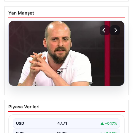
Yan Manşet
06.08.2026
Transfer krizi soruşturmaya dönüştü!
Piyasa Verileri
Burhan Can Terzi için harekete geçildi
USD
47.71
▲ +0.17%