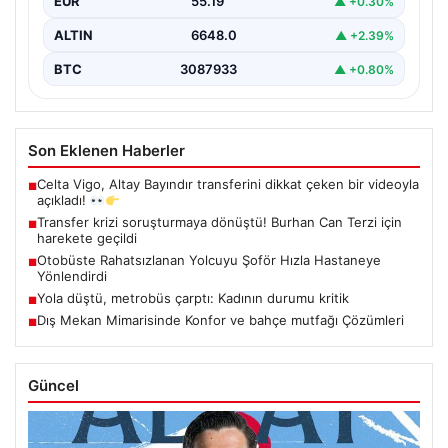
EUR
55.19
▲ +0.30%
ALTIN
6648.0
▲ +2.39%
BTC
3087933
▲ +0.80%
Son Eklenen Haberler
Celta Vigo, Altay Bayındır transferini dikkat çeken bir videoyla
■
açıkladı!
Transfer krizi soruşturmaya dönüştü! Burhan Can Terzi için
■
harekete geçildi
Otobüste Rahatsızlanan Yolcuyu Şoför Hızla Hastaneye
■
Yönlendirdi
Yola düştü, metrobüs çarptı: Kadının durumu kritik
■
Dış Mekan Mimarisinde Konfor ve bahçe mutfağı Çözümleri
■
Güncel