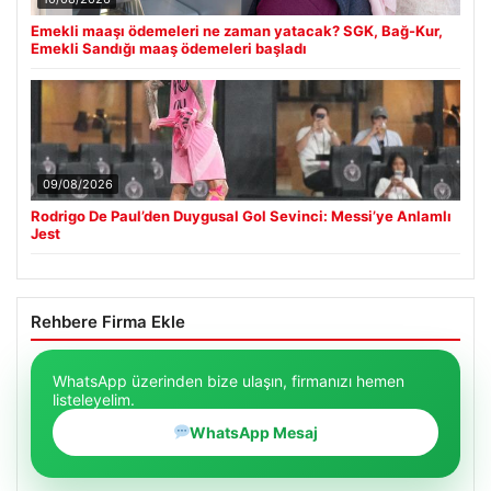
Emekli maaşı ödemeleri ne zaman yatacak? SGK, Bağ-Kur,
Emekli Sandığı maaş ödemeleri başladı
09/08/2026
Rodrigo De Paul’den Duygusal Gol Sevinci: Messi’ye Anlamlı
Jest
Rehbere Firma Ekle
WhatsApp üzerinden bize ulaşın, firmanızı hemen
listeleyelim.
WhatsApp Mesaj