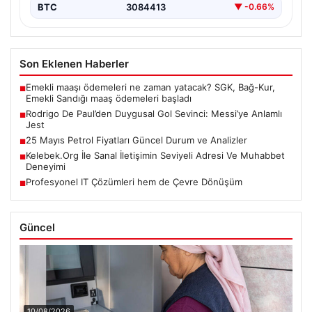
BTC
3084413
▼ -0.66%
Son Eklenen Haberler
Emekli maaşı ödemeleri ne zaman yatacak? SGK, Bağ-Kur,
■
Emekli Sandığı maaş ödemeleri başladı
Rodrigo De Paul’den Duygusal Gol Sevinci: Messi’ye Anlamlı
■
Jest
25 Mayıs Petrol Fiyatları Güncel Durum ve Analizler
■
Kelebek.Org İle Sanal İletişimin Seviyeli Adresi Ve Muhabbet
■
Deneyimi
Profesyonel IT Çözümleri hem de Çevre Dönüşüm
■
Güncel
10/08/2026