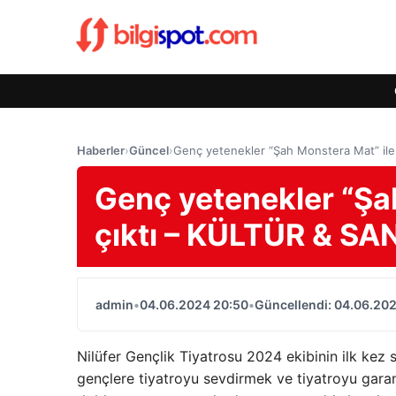
Haberler
›
Güncel
›
Genç yetenekler “Şah Monstera Mat” il
Genç yetenekler “Şa
çıktı – KÜLTÜR & SA
admin
•
04.06.2024 20:50
•
Güncellendi: 04.06.20
Nilüfer Gençlik Tiyatrosu 2024 ekibinin ilk kez
gençlere tiyatroyu sevdirmek ve tiyatroyu garan