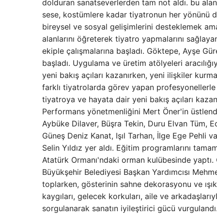
dolduran sanatseverlerden tam not aldı. bu alan
sese, kostümlere kadar tiyatronun her yönünü de
bireysel ve sosyal gelişimlerini desteklemek ama
alanlarını öğreterek tiyatro yapmalarını sağlayan
ekiple çalışmalarına başladı. Göktepe, Ayşe Gü
başladı. Uygulama ve üretim atölyeleri aracılığıy
yeni bakış açıları kazanırken, yeni ilişkiler kur
farklı tiyatrolarda görev yapan profesyonellerle 
tiyatroya ve hayata dair yeni bakış açıları kazan
Performans yönetmenliğini Mert Öner'in üstlendi
Aybüke Dilaver, Büşra Tekin, Duru Elvan Tüm, E
Güneş Deniz Kanat, Işıl Tarhan, İlge Ege Pehli 
Selin Yıldız yer aldı. Eğitim programlarını tamam
Atatürk Ormanı'ndaki orman kulübesinde yaptı. 
Büyükşehir Belediyesi Başkan Yardımcısı Mehmet
toplarken, gösterinin sahne dekorasyonu ve ışık
kaygıları, gelecek korkuları, aile ve arkadaşlarıy
sorgulanarak sanatın iyileştirici gücü vurgulan