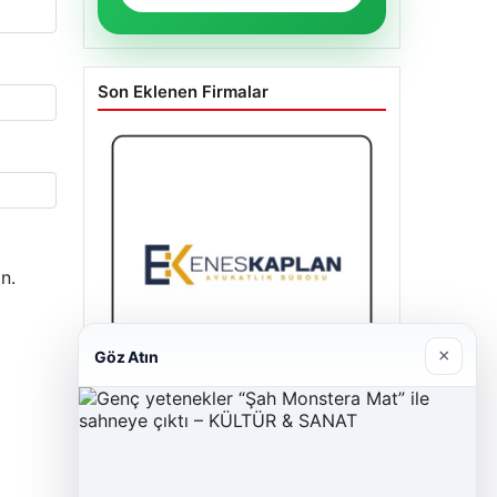
Son Eklenen Firmalar
n.
×
Göz Atın
Enes Kaplan Avukatlık Bürosu
28/04/2026