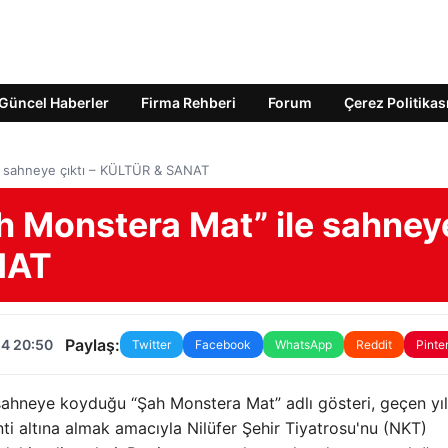
Güncel Haberler
Firma Rehberi
Forum
Çerez Politikas
e sahneye çıktı – KÜLTÜR & SANAT
h Monstera Mat” ile sahney
NAT
Paylaş:
24 20:50
Twitter
Facebook
WhatsApp
Reddit
Pinte
 sahneye koyduğu “Şah Monstera Mat” adlı gösteri, geçen yıl
ti altına almak amacıyla Nilüfer Şehir Tiyatrosu'nu (NKT)