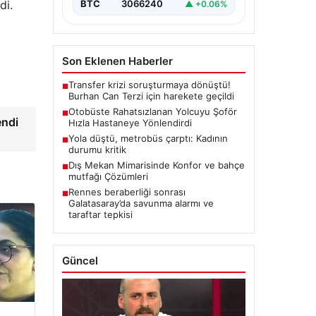
di.
BTC
3066240
▲ +0.06%
Son Eklenen Haberler
Transfer krizi soruşturmaya dönüştü!
■
Burhan Can Terzi için harekete geçildi
Otobüste Rahatsızlanan Yolcuyu Şoför
■
endi
Hızla Hastaneye Yönlendirdi
Yola düştü, metrobüs çarptı: Kadının
■
durumu kritik
Dış Mekan Mimarisinde Konfor ve bahçe
■
mutfağı Çözümleri
Rennes beraberliği sonrası
■
Galatasaray’da savunma alarmı ve
taraftar tepkisi
Güncel