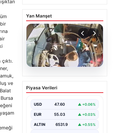
ışıktan
Yan Manşet
 tüm
bir
rına
air
ki
çıktı.
ner,
Pamuk,
05.08.2026
Otobüste Rahatsızlanan
luş ve
Piyasa Verileri
Yolcuyu Şoför Hızla
 Balat
Hastaneye Yönlendirdi
 Bursa
USD
47.60
▲ +0.06%
beğeni
Trabzon’un yoğun ulaşım
ağlarından biri olan halka açık
n yaşam
EUR
55.03
▲ +0.03%
otobüslerinde yaşanan ilginç ve
dikkat çekici…
ALTIN
6531.9
▲ +0.55%
 emeği