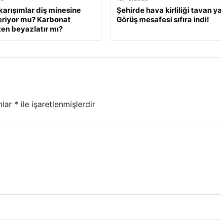
karışımlar diş minesine
Şehirde hava kirliliği tavan ya
eriyor mu? Karbonat
Görüş mesafesi sıfıra indi!
en beyazlatır mı?
nlar
*
ile işaretlenmişlerdir