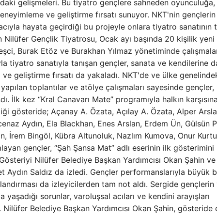
daki gelişmeleri. Bu tiyatro gençlere sahneden oyunculuğa, 
neyimleme ve geliştirme fırsatı sunuyor. NKT'nin gençlerin
cıyla hayata geçirdiği bu projeyle onlara tiyatro sanatının
 Nilüfer Gençlik Tiyatrosu, Ocak ayı başında 20 kişilik yeni 
reşci, Burak Etöz ve Burakhan Yılmaz yönetiminde çalışmala
la tiyatro sanatıyla tanışan gençler, sanata ve kendilerine d
ma ve geliştirme fırsatı da yakaladı. NKT'de ve ülke genelinde
yapılan toplantılar ve atölye çalışmaları sayesinde gençler,
dı. İlk kez “Kral Canavarı Mate” programıyla halkın karşısına 
ği gösteride; Açanay A. Özata, Açılay A. Özata, Alper Arsla
cenaz Aydın, Ela Blackhan, Enes Arslan, Erdem Ün, Gülsün 
van, İrem Bingöl, Kübra Altunoluk, Nazlım Kumova, Onur Kurtu
layan gençler, “Şah Şansa Mat” adlı eserinin ilk gösterimini
Gösteriyi Nilüfer Belediye Başkan Yardımcısı Okan Şahin ve
 Aydın Saldız da izledi. Gençler performanslarıyla büyük 
landırması da izleyicilerden tam not aldı. Sergide gençleri
la yaşadığı sorunlar, varoluşsal acıları ve kendini arayışları
dı. Nilüfer Belediye Başkan Yardımcısı Okan Şahin, gösteride