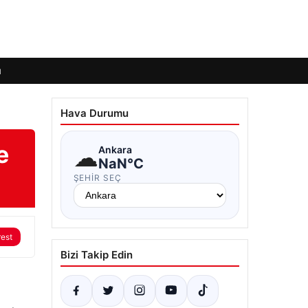
ı
Hava Durumu
e
☁
Ankara
NaN°C
ŞEHIR SEÇ
rest
Bizi Takip Edin