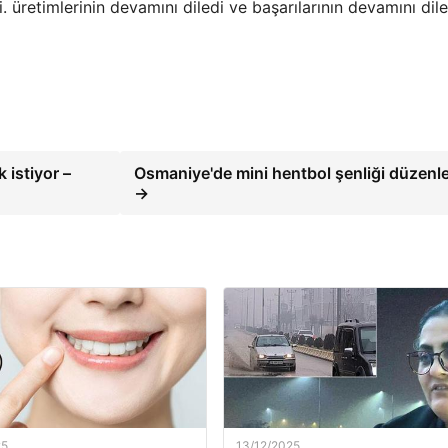
 üretimlerinin devamını diledi ve başarılarının devamını dile
istiyor –
Osmaniye'de mini hentbol şenliği düzenl
→
25
13/12/2025