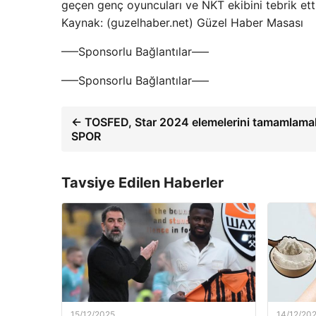
geçen genç oyuncuları ve NKT ekibini tebrik etti.
Kaynak: (guzelhaber.net) Güzel Haber Masası
—–Sponsorlu Bağlantılar—–
—–Sponsorlu Bağlantılar—–
← TOSFED, Star 2024 elemelerini tamamlamak 
SPOR
Tavsiye Edilen Haberler
15/12/2025
14/12/20