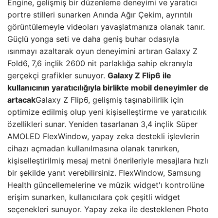
Engine, gelişmiş bir düzenleme deneyimi ve yaratıcı
portre stilleri sunarken Anında Ağır Çekim, ayrıntılı
görüntülemeyle videoları yavaşlatmanıza olanak tanır.
Güçlü yonga seti ve daha geniş buhar odasıyla
ısınmayı azaltarak oyun deneyimini artıran Galaxy Z
Fold6, 7,6 inçlik 2600 nit parlaklığa sahip ekranıyla
gerçekçi grafikler sunuyor.
Galaxy Z Flip6 ile
kullanıcının yaratıcılığıyla birlikte mobil deneyimler de
artacak
Galaxy Z Flip6, gelişmiş taşınabilirlik için
optimize edilmiş olup yeni kişiselleştirme ve yaratıcılık
özellikleri sunar. Yeniden tasarlanan 3,4 inçlik Süper
AMOLED FlexWindow, yapay zeka destekli işlevlerin
cihazı açmadan kullanılmasına olanak tanırken,
kişiselleştirilmiş mesaj metni önerileriyle mesajlara hızlı
bir şekilde yanıt verebilirsiniz. FlexWindow, Samsung
Health güncellemelerine ve müzik widget'ı kontrolüne
erişim sunarken, kullanıcılara çok çeşitli widget
seçenekleri sunuyor. Yapay zeka ile desteklenen Photo