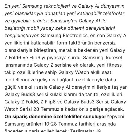
En yeni Samsung teknolojileri ve Galaxy AI dünyasının
yeni olanaklarıyla donatılan yeni katlanabilir telefonlar
ve giyilebilir ürünler, Samsung'un Galaxy AI ile
başlattığı mobil yapay zeka dönemi deneyimlerini
zenginleştiriyor.
Samsung Electronics, en son Galaxy AI
yeniliklerini katlanabilir form faktörünün benzersiz
olanaklarıyla birleştiren, merakla beklenen yeni Galaxy
Z Fold6 ve Flip6'yı piyasaya sürdü. Samsung, küresel
lansmanında Galaxy Z serisine ek olarak, yeni fitness
takip özelliklerine sahip Galaxy Watch akıllı saat
modellerini ve gelişmiş bağlantı özellikleriyle daha
güçlü ve akıllı sesle Galaxy AI deneyimini ileriye taşıyan
Galaxy Buds3 serisi kulaklıklarını da tanıttı. özellikleri.
Galaxy Z Fold6, Z Flip6 ve Galaxy Buds3 Serisi, Galaxy
Watch Serisi 28 Temmuz'a kadar ön siparişe açılacak.
Ön sipariş dönemine özel teklifler sunuluyor
Yepyeni
Samsung ürünleri 10-28 Temmuz tarihleri ​​arasında
önceden sipariş edilebilecek; Teslimatlar 19