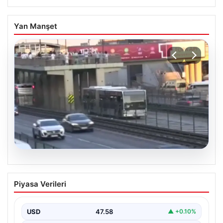
Yan Manşet
04.08.2026
Yola düştü, metrobüs çarptı: Kadının
Piyasa Verileri
durumu kritik
USD
47.58
▲ +0.10%