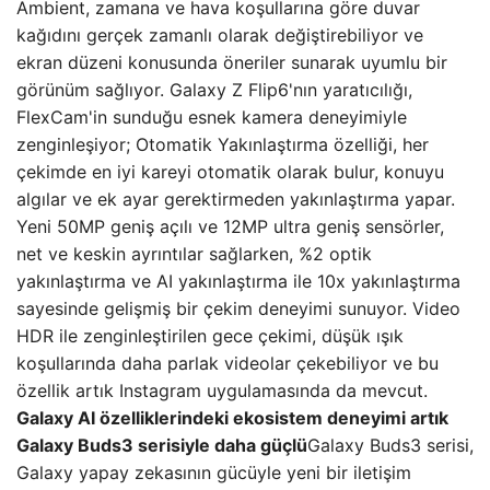
Ambient, zamana ve hava koşullarına göre duvar
kağıdını gerçek zamanlı olarak değiştirebiliyor ve
ekran düzeni konusunda öneriler sunarak uyumlu bir
görünüm sağlıyor. Galaxy Z Flip6'nın yaratıcılığı,
FlexCam'in sunduğu esnek kamera deneyimiyle
zenginleşiyor; Otomatik Yakınlaştırma özelliği, her
çekimde en iyi kareyi otomatik olarak bulur, konuyu
algılar ve ek ayar gerektirmeden yakınlaştırma yapar.
Yeni 50MP geniş açılı ve 12MP ultra geniş sensörler,
net ve keskin ayrıntılar sağlarken, %2 optik
yakınlaştırma ve AI yakınlaştırma ile 10x yakınlaştırma
sayesinde gelişmiş bir çekim deneyimi sunuyor. Video
HDR ile zenginleştirilen gece çekimi, düşük ışık
koşullarında daha parlak videolar çekebiliyor ve bu
özellik artık Instagram uygulamasında da mevcut.
Galaxy AI özelliklerindeki ekosistem deneyimi artık
Galaxy Buds3 serisiyle daha güçlü
Galaxy Buds3 serisi,
Galaxy yapay zekasının gücüyle yeni bir iletişim