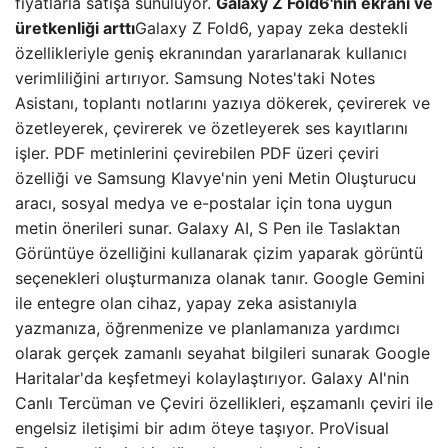
fiyatlarla satışa sunuluyor.
Galaxy Z Fold6'nın ekranı ve
üretkenliği arttı
Galaxy Z Fold6, yapay zeka destekli
özellikleriyle geniş ekranından yararlanarak kullanıcı
verimliliğini artırıyor. Samsung Notes'taki Notes
Asistanı, toplantı notlarını yazıya dökerek, çevirerek ve
özetleyerek, çevirerek ve özetleyerek ses kayıtlarını
işler. PDF metinlerini çevirebilen PDF üzeri çeviri
özelliği ve Samsung Klavye'nin yeni Metin Oluşturucu
aracı, sosyal medya ve e-postalar için tona uygun
metin önerileri sunar. Galaxy AI, S Pen ile Taslaktan
Görüntüye özelliğini kullanarak çizim yaparak görüntü
seçenekleri oluşturmanıza olanak tanır. Google Gemini
ile entegre olan cihaz, yapay zeka asistanıyla
yazmanıza, öğrenmenize ve planlamanıza yardımcı
olarak gerçek zamanlı seyahat bilgileri sunarak Google
Haritalar'da keşfetmeyi kolaylaştırıyor. Galaxy AI'nin
Canlı Tercüman ve Çeviri özellikleri, eşzamanlı çeviri ile
engelsiz iletişimi bir adım öteye taşıyor. ProVisual