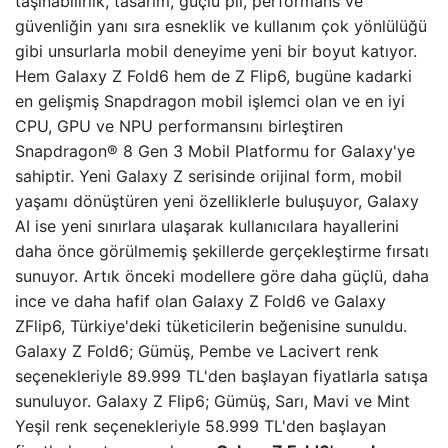
taşınabilirlik, tasarım, güçlü pil, performans ve
güvenliğin yanı sıra esneklik ve kullanım çok yönlülüğü
gibi unsurlarla mobil deneyime yeni bir boyut katıyor.
Hem Galaxy Z Fold6 hem de Z Flip6, bugüne kadarki
en gelişmiş Snapdragon mobil işlemci olan ve en iyi
CPU, GPU ve NPU performansını birleştiren
Snapdragon® 8 Gen 3 Mobil Platformu for Galaxy'ye
sahiptir. Yeni Galaxy Z serisinde orijinal form, mobil
yaşamı dönüştüren yeni özelliklerle buluşuyor, Galaxy
AI ise yeni sınırlara ulaşarak kullanıcılara hayallerini
daha önce görülmemiş şekillerde gerçekleştirme fırsatı
sunuyor. Artık önceki modellere göre daha güçlü, daha
ince ve daha hafif olan Galaxy Z Fold6 ve Galaxy
ZFlip6, Türkiye'deki tüketicilerin beğenisine sunuldu.
Galaxy Z Fold6; Gümüş, Pembe ve Lacivert renk
seçenekleriyle 89.999 TL'den başlayan fiyatlarla satışa
sunuluyor. Galaxy Z Flip6; Gümüş, Sarı, Mavi ve Mint
Yeşil renk seçenekleriyle 58.999 TL'den başlayan