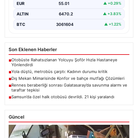
EUR
55.01
▲ +0.29%
ALTIN
6470.2
▲ +3.83%
BTC
3061604
▲ +1.22%
Son Eklenen Haberler
Otobüste Rahatsızlanan Yolcuyu Şoför Hızla Hastaneye
■
Yönlendirdi
Yola düştü, metrobüs çarptı: Kadının durumu kritik
■
Dış Mekan Mimarisinde Konfor ve bahçe mutfağı Çözümleri
■
Rennes beraberliği sonrası Galatasaray’da savunma alarmı ve
■
taraftar tepkisi
Samsun’da özel halk otobüsü devrildi. 21 kişi yaralandı
■
Güncel