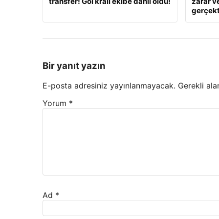
transfer! Gol kralı ekibe dahil oldu!
zarar v
gerçekt
Bir yanıt yazın
E-posta adresiniz yayınlanmayacak.
Gerekli ala
Yorum
*
Ad
*