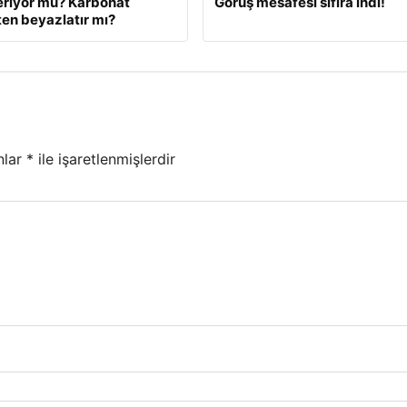
eriyor mu? Karbonat
Görüş mesafesi sıfıra indi!
en beyazlatır mı?
nlar
*
ile işaretlenmişlerdir