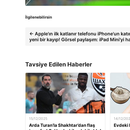
İlgilenebilirsin
← Apple'ın ilk katlanır telefonu iPhone'un kat
yeni bir kayıp! Görsel paylaşım: iPad Mini'yi ha
Tavsiye Edilen Haberler
15/12/2025
14/12/20
Arda Turan’la Shakhtar’dan flaş
Evdeki 