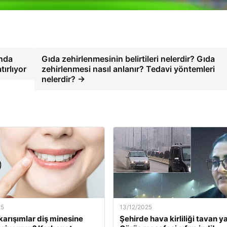
ında
Gıda zehirlenmesinin belirtileri nelerdir? Gıda
tırlıyor
zehirlenmesi nasıl anlanır? Tedavi yöntemleri
nelerdir? →
25
13/12/2025
karışımlar diş minesine
Şehirde hava kirliliği tavan ya