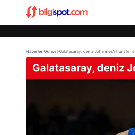
Haberler
›
Güncel
›
Galatasaray, deniz Johannes'i transfer et
Galatasaray, deniz Jo