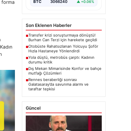
BTC
3066240
ı forma
▲ +0.06%
Son Eklenen Haberler
Transfer krizi soruşturmaya dönüştü!
■
n
Burhan Can Terzi için harekete geçildi
 Kadın
Otobüste Rahatsızlanan Yolcuyu Şoför
■
Hızla Hastaneye Yönlendirdi
n
Yola düştü, metrobüs çarptı: Kadının
■
durumu kritik
Dış Mekan Mimarisinde Konfor ve bahçe
■
mutfağı Çözümleri
Rennes beraberliği sonrası
■
Galatasaray’da savunma alarmı ve
taraftar tepkisi
Güncel