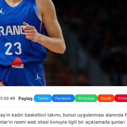
Paylaş:
25 02:49
Twitter
Facebook
WhatsApp
Reddit
Pinte
y'ın kadın basketbol takımı, bunun uygulanması alanında F
ar'ın resmi web sitesi konuyla ilgili bir açıklamada şunları