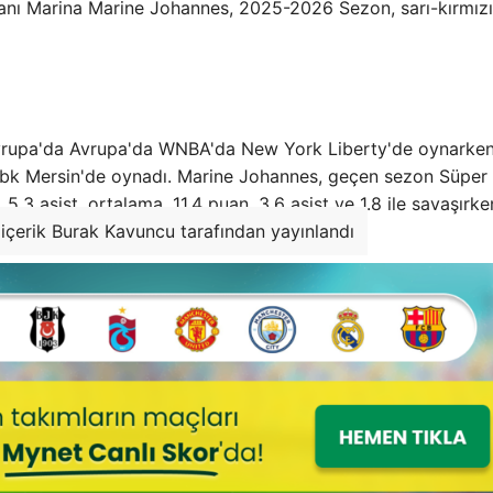
nvanı Marina Marine Johannes, 2025-2026 Sezon, sarı-kırmız
 Avrupa'da Avrupa'da WNBA'da New York Liberty'de oynarke
Çbk Mersin'de oynadı. Marine Johannes, geçen sezon Süper
.3 asist, ortalama, 11.4 puan, 3.6 asist ve 1.8 ile savaşırke
içerik Burak Kavuncu tarafından yayınlandı