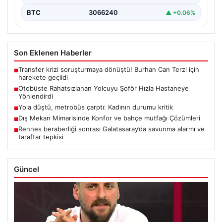
BTC
3066240
▲ +0.06%
Son Eklenen Haberler
Transfer krizi soruşturmaya dönüştü! Burhan Can Terzi için
■
harekete geçildi
Otobüste Rahatsızlanan Yolcuyu Şoför Hızla Hastaneye
■
Yönlendirdi
Yola düştü, metrobüs çarptı: Kadının durumu kritik
■
Dış Mekan Mimarisinde Konfor ve bahçe mutfağı Çözümleri
■
Rennes beraberliği sonrası Galatasaray’da savunma alarmı ve
■
taraftar tepkisi
Güncel