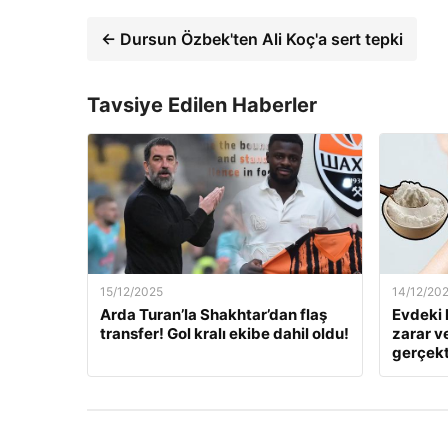
← Dursun Özbek'ten Ali Koç'a sert tepki
Tavsiye Edilen Haberler
15/12/2025
14/12/20
Arda Turan’la Shakhtar’dan flaş
Evdeki 
transfer! Gol kralı ekibe dahil oldu!
zarar v
gerçekt