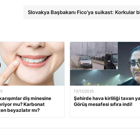
Slovakya Başbakanı Fico'ya suikast: Korkular bi
25
13/12/2025
karışımlar diş minesine
Şehirde hava kirliliği tavan ya
eriyor mu? Karbonat
Görüş mesafesi sıfıra indi!
en beyazlatır mı?