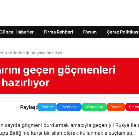
Güncel Haberler
Firma Rehberi
Forum
Çerez Politikas
eri reddedecek bir yasa hazırlıyor
nırını geçen göçmenleri
hazırlıyor
Paylaş:
Twitter
Facebook
WhatsApp
Reddit
Pinte
tan sayıda göçmeni durdurmak amacıyla geçen yıl Rusya ile sı
 Birliği'ne karşı bir silah olarak kullanmakla suçlamıştı.