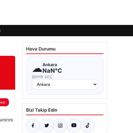
ı
Hava Durumu
☁
Ankara
NaN°C
ŞEHIR SEÇ
rest
Bizi Takip Edin
nırını