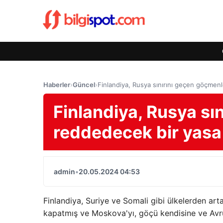
Haberler
›
Güncel
›
Finlandiya, Rusya sınırını geçen göçmenl
Finlandiya, Rusya sı
reddedecek bir yasa 
admin
•
20.05.2024 04:53
Finlandiya, Suriye ve Somali gibi ülkelerden ar
kapatmış ve Moskova'yı, göçü kendisine ve Avrupa