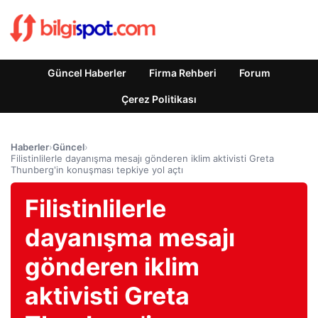
Güncel Haberler
Firma Rehberi
Forum
Çerez Politikası
Haberler
›
Güncel
›
Filistinlilerle dayanışma mesajı gönderen iklim aktivisti Greta
Thunberg'in konuşması tepkiye yol açtı
Filistinlilerle
dayanışma mesajı
gönderen iklim
aktivisti Greta