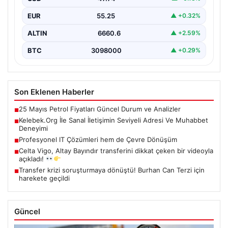
çeşitli…
EUR
55.25
▲ +0.32%
ALTIN
6660.6
▲ +2.59%
BTC
3098000
▲ +0.29%
Son Eklenen Haberler
25 Mayıs Petrol Fiyatları Güncel Durum ve Analizler
■
Kelebek.Org İle Sanal İletişimin Seviyeli Adresi Ve Muhabbet
■
Deneyimi
Profesyonel IT Çözümleri hem de Çevre Dönüşüm
■
Celta Vigo, Altay Bayındır transferini dikkat çeken bir videoyla
■
açıkladı!
Transfer krizi soruşturmaya dönüştü! Burhan Can Terzi için
■
harekete geçildi
Güncel