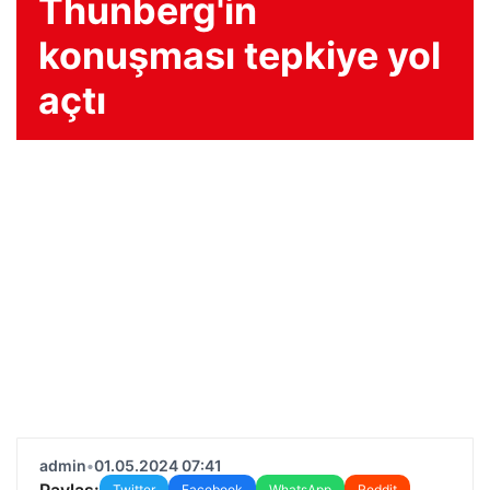
Thunberg'in
konuşması tepkiye yol
açtı
admin
•
01.05.2024 07:41
Paylaş:
Twitter
Facebook
WhatsApp
Reddit