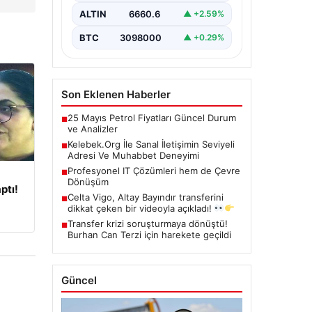
kritik bir hassasiyet taşımaktadır.
ALTIN
6660.6
▲ +2.59%
Halen çeşitli…
BTC
3098000
▲ +0.29%
Son Eklenen Haberler
25 Mayıs Petrol Fiyatları Güncel Durum
■
ve Analizler
Kelebek.Org İle Sanal İletişimin Seviyeli
■
Adresi Ve Muhabbet Deneyimi
Profesyonel IT Çözümleri hem de Çevre
■
Dönüşüm
ptı!
Celta Vigo, Altay Bayındır transferini
■
dikkat çeken bir videoyla açıkladı!
Transfer krizi soruşturmaya dönüştü!
■
Burhan Can Terzi için harekete geçildi
Güncel