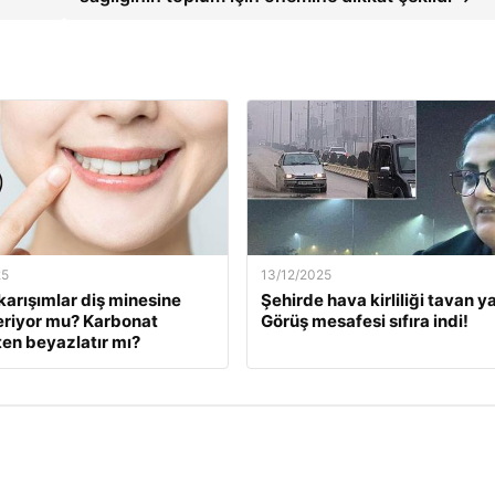
25
13/12/2025
karışımlar diş minesine
Şehirde hava kirliliği tavan ya
eriyor mu? Karbonat
Görüş mesafesi sıfıra indi!
en beyazlatır mı?