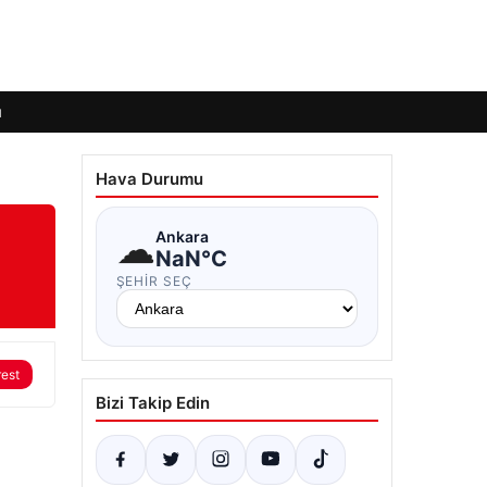
ı
Hava Durumu
☁
Ankara
NaN°C
ŞEHIR SEÇ
rest
Bizi Takip Edin