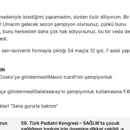
r nedeniyle istediğimi yapamadım, sizden özür diliyorum. Bir
um! Umarım gelecek sezon şampiyon olursunuz, çünkü bunu
, bunu herkesten daha çok hak ediyorsunuz, bu bir veda değ
edi.
arı-lacivertli formayla çıktığı 54 maçta 12 gol, 7 asist yapt
IN
Mauro Icardi'nin şampiyonluk
Galatasaray'ın şampiyonluk kutlamasına F.
kler! “Sana gururla baktım”
orun
59. Türk Pediatri Kongresi – SAĞLIK'ta çocuk
sağlığının toplum için önemine dikkat çekildi →