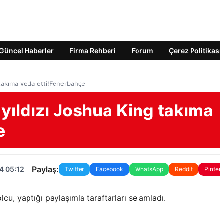
Güncel Haberler
Firma Rehberi
Forum
Çerez Politikas
 takıma veda etti!Fenerbahçe
 yıldızı Joshua King takıma
e
Paylaş:
4 05:12
Twitter
Facebook
WhatsApp
Reddit
Pinte
cu, yaptığı paylaşımla taraftarları selamladı.