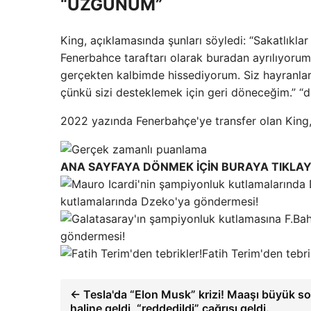
“ÜZGÜNÜM”
King, açıklamasında şunları söyledi: “Sakatlıkla
Fenerbahce taraftarı olarak buradan ayrılıyor
gerçekten kalbimde hissediyorum. Siz hayranlar
çünkü sizi desteklemek için geri döneceğim.” “d
2022 yazında Fenerbahçe'ye transfer olan King, s
ANA SAYFAYA DÖNMEK İÇİN BURAYA TIKLAY
kutlamalarında Dzeko'ya göndermesi!
göndermesi!
Fatih Terim'den tebri
← Tesla'da “Elon Musk” krizi! Maaşı büyük s
haline geldi, “reddedildi” çağrısı geldi.