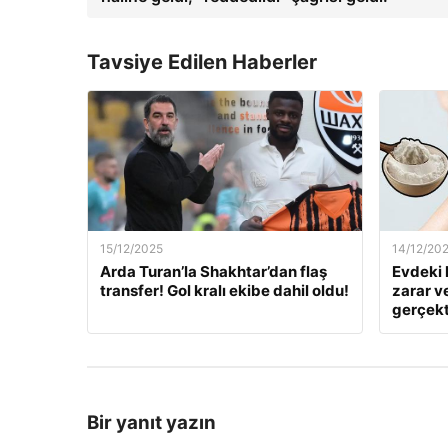
Tavsiye Edilen Haberler
15/12/2025
14/12/20
Arda Turan’la Shakhtar’dan flaş
Evdeki 
transfer! Gol kralı ekibe dahil oldu!
zarar v
gerçekt
Bir yanıt yazın