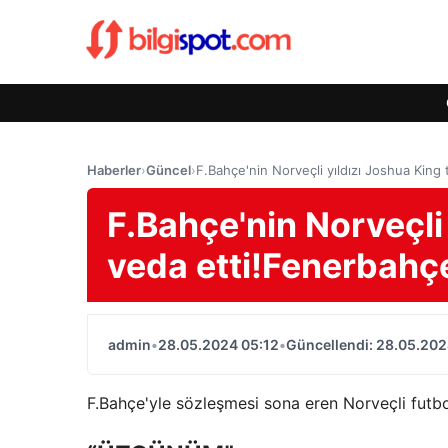
Haberler
›
Güncel
›
F.Bahçe'nin Norveçli yıldızı Joshua King
F.Bahçe'nin Norveçli
veda etti!Fenerbahç
admin
•
28.05.2024 05:12
•
Güncellendi: 28.05.202
F.Bahçe'yle sözleşmesi sona eren Norveçli futbol