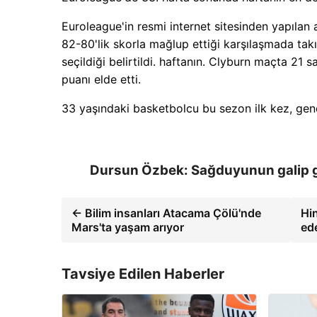
Euroleague'in resmi internet sitesinden yapıla
82-80'lik skorla mağlup ettiği karşılaşmada tak
seçildiği belirtildi. haftanın. Clyburn maçta 21 s
puanı elde etti.
33 yaşındaki basketbolcu bu sezon ilk kez, gene
Dursun Özbek: Sağduyunun galip 
← Bilim insanları Atacama Çölü'nde
Hin
Mars'ta yaşam arıyor
ed
Tavsiye Edilen Haberler