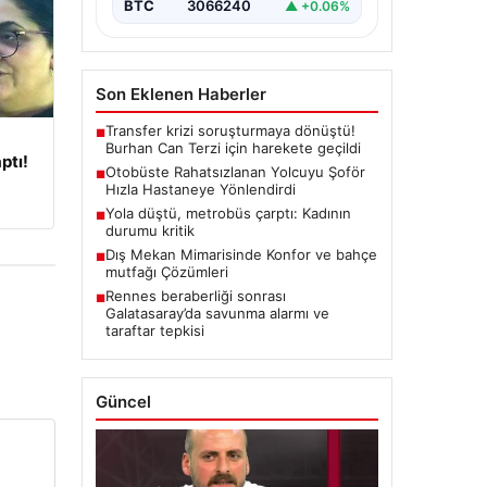
BTC
3066240
▲ +0.06%
Son Eklenen Haberler
Transfer krizi soruşturmaya dönüştü!
■
Burhan Can Terzi için harekete geçildi
ptı!
Otobüste Rahatsızlanan Yolcuyu Şoför
■
Hızla Hastaneye Yönlendirdi
Yola düştü, metrobüs çarptı: Kadının
■
durumu kritik
Dış Mekan Mimarisinde Konfor ve bahçe
■
mutfağı Çözümleri
Rennes beraberliği sonrası
■
Galatasaray’da savunma alarmı ve
taraftar tepkisi
Güncel