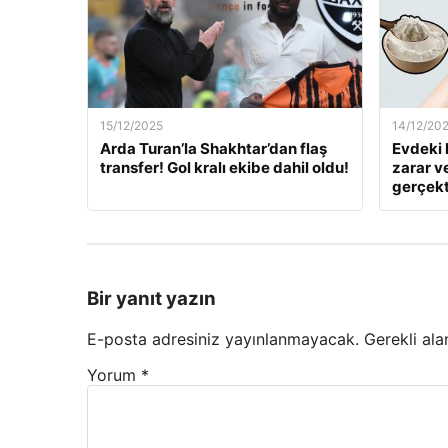
15/12/2025
14/12/20
Arda Turan’la Shakhtar’dan flaş
Evdeki 
transfer! Gol kralı ekibe dahil oldu!
zarar v
gerçekt
Bir yanıt yazın
E-posta adresiniz yayınlanmayacak.
Gerekli ala
Yorum
*