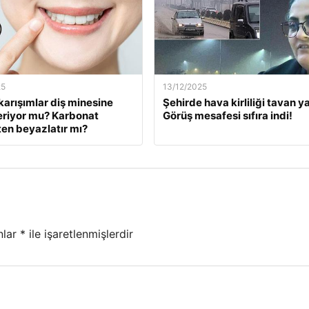
25
13/12/2025
karışımlar diş minesine
Şehirde hava kirliliği tavan ya
eriyor mu? Karbonat
Görüş mesafesi sıfıra indi!
en beyazlatır mı?
nlar
*
ile işaretlenmişlerdir