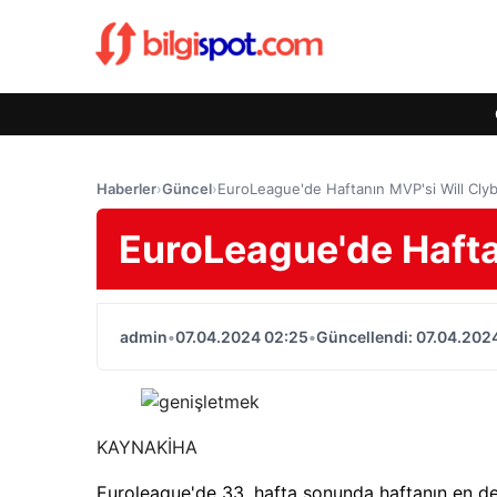
Haberler
›
Güncel
›
EuroLeague'de Haftanın MVP'si Will Cly
EuroLeague'de Hafta
admin
•
07.04.2024 02:25
•
Güncellendi: 07.04.202
KAYNAK
İHA
Euroleague'de 33. hafta sonunda haftanın en değ