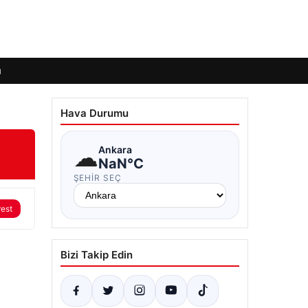
ı
Hava Durumu
☁
Ankara
NaN°C
ŞEHIR SEÇ
rest
Bizi Takip Edin