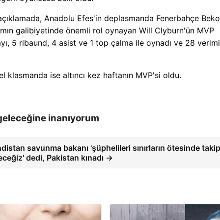
n açıklamada, Anadolu Efes'in deplasmanda Fenerbahçe Beko
ımın galibiyetinde önemli rol oynayan Will Clyburn'ün MVP
ayı, 5 ribaund, 4 asist ve 1 top çalma ile oynadı ve 28 verimli
l klasmanda ise altıncı kez haftanın MVP'si oldu.
geleceğine inanıyorum
distan savunma bakanı 'şüphelileri sınırların ötesinde taki
eceğiz' dedi, Pakistan kınadı →