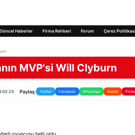
Güncel Haberler
Firma Rehberi
Forum
Çerez Politikas
burn
nın MVP'si Will Clyburn
Paylaş:
4 02:25
Twitter
Facebook
WhatsApp
Reddit
Pinte
erli oyuncusu belli oldu.